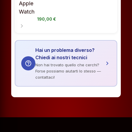
190,00 €
chevron_right
Hai un problema diverso?
Chiedi ai nostri tecnici
help_outline
chevron_right
Non hai trovato quello che cerchi?
Forse possiamo aiutarti lo stesso —
contattaci!