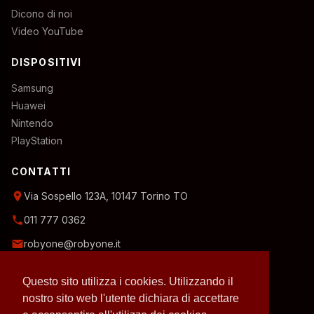
Dicono di noi
Video YouTube
DISPOSITIVI
Samsung
Huawei
Nintendo
PlayStation
CONTATTI
location_on
Via Sospello 123A, 10147 Torino TO
phone
011 777 0362
email
robyone@robyone.it
schedule
Orario temporaneo — Lun, Mer, Ven: 15:00–19:00
Questo sito utilizza i cookies. Utilizzando il
Mar, Gio, Sab: 10:00–12:30
Domenica: chiuso
nostro sito web l'utente dichiara di accettare