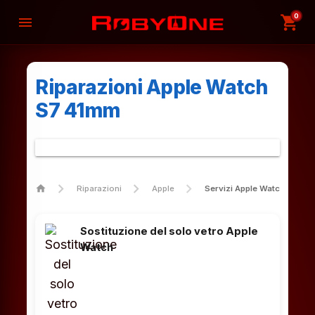
0
shopping_cart
menu
Riparazioni Apple Watch
S7 41mm
home
Riparazioni
Apple
Servizi Apple Watch S7 4
Sostituzione del solo vetro Apple
Watch