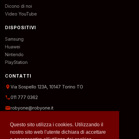
Dicono di noi
Video YouTube
DISPOSITIVI
Samsung
Huawei
Nintendo
PlayStation
CONTATTI
location_on
Via Sospello 123A, 10147 Torino TO
phone
011 777 0362
email
robyone@robyone.it
schedule
Orario temporaneo — Lun, Mer, Ven: 15:00–19:00
Questo sito utilizza i cookies. Utilizzando il
Mar, Gio, Sab: 10:00–12:30
Domenica: chiuso
nostro sito web l'utente dichiara di accettare