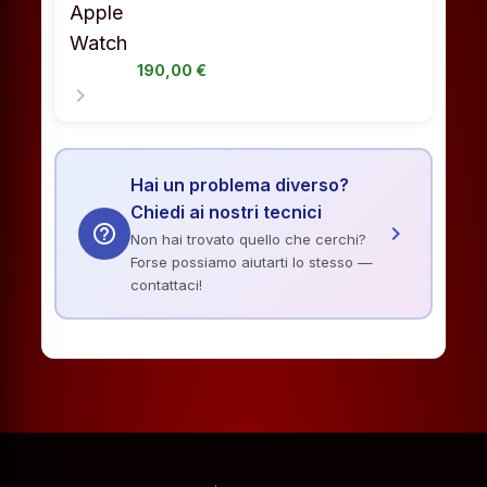
190,00 €
chevron_right
Hai un problema diverso?
Chiedi ai nostri tecnici
help_outline
chevron_right
Non hai trovato quello che cerchi?
Forse possiamo aiutarti lo stesso —
contattaci!