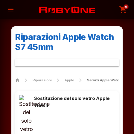
0
shopping_cart
menu
Riparazioni Apple Watch
S7 45mm
home
Riparazioni
Apple
Servizi Apple Watch S7 4
Sostituzione del solo vetro Apple
Watch