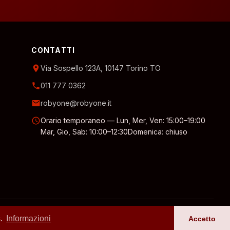
CONTATTI
location_on
Via Sospello 123A, 10147 Torino TO
phone
011 777 0362
email
robyone@robyone.it
schedule
Orario temporaneo — Lun, Mer, Ven: 15:00–19:00
Mar, Gio, Sab: 10:00–12:30
Domenica: chiuso
Privacy policy
s.
Informazioni
Accetto