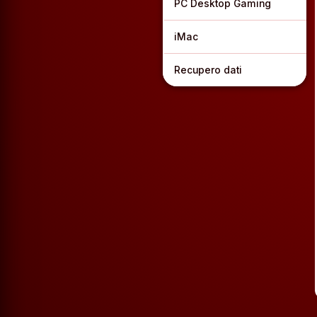
PC Desktop Gaming
iMac
Recupero dati