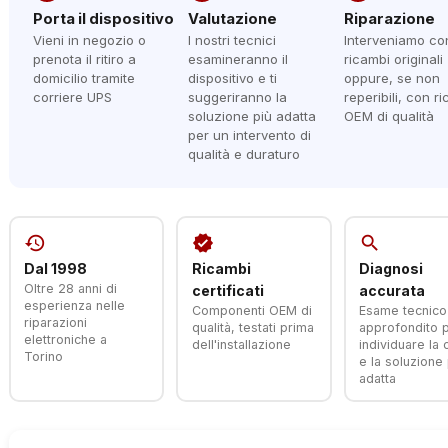
Porta il dispositivo
Valutazione
Riparazione
Vieni in negozio o
I nostri tecnici
Interveniamo co
prenota il ritiro a
esamineranno il
ricambi originali
domicilio tramite
dispositivo e ti
oppure, se non
corriere UPS
suggeriranno la
reperibili, con r
soluzione più adatta
OEM di qualità
per un intervento di
qualità e duraturo
history
verified
search
Dal 1998
Ricambi
Diagnosi
Oltre 28 anni di
certificati
accurata
esperienza nelle
Componenti OEM di
Esame tecnico
riparazioni
qualità, testati prima
approfondito 
elettroniche a
dell'installazione
individuare la
Torino
e la soluzione 
adatta