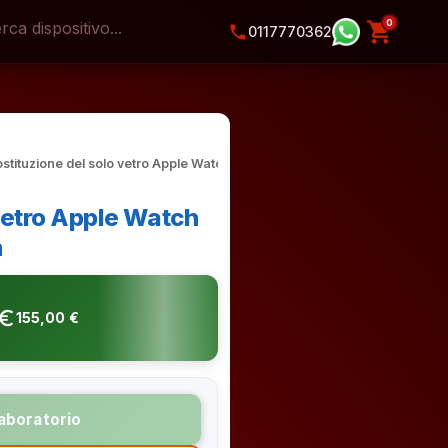
0
shopping_cart
phone
0117770362
stituzione del solo vetro Apple Watch
vetro Apple Watch
m
o_symbol
155,00 €
laboratorio