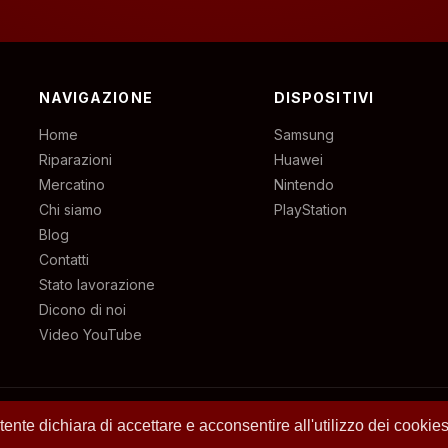
NAVIGAZIONE
DISPOSITIVI
Home
Samsung
Riparazioni
Huawei
Mercatino
Nintendo
Chi siamo
PlayStation
Blog
Contatti
Stato lavorazione
Dicono di noi
Video YouTube
no – P.IVA 07636130010
utente dichiara di accettare e acconsentire all'utilizzo dei cookie