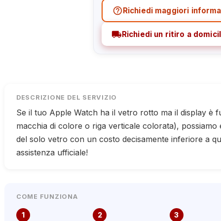
help_outline
Richiedi maggiori informa
local_shipping
Richiedi un ritiro a domicil
DESCRIZIONE DEL SERVIZIO
Se il tuo Apple Watch ha il vetro rotto ma il display è
macchia di colore o riga verticale colorata), possiamo 
del solo vetro con un costo decisamente inferiore a que
assistenza ufficiale!
COME FUNZIONA
1
2
3