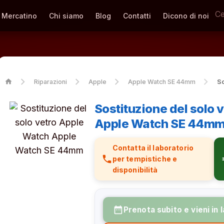
Mercatino
Chi siamo
Blog
Contatti
Dicono di noi
home
Riparazioni
Apple
Apple Watch SE 44mm
So
Sostituzione del solo 
Apple Watch SE 44m
Contatta il laboratorio
phone
eur
per tempistiche e
disponibilità
date_range
Prenota subito e vieni in 