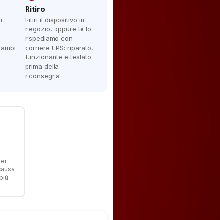
Ritiro
n
Ritiri il dispositivo in
negozio, oppure te lo
rispediamo con
icambi
corriere UPS: riparato,
funzionante e testato
prima della
riconsegna
per
 causa
più