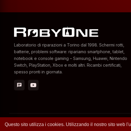
Laboratorio di riparazioni a Torino dal 1998. Schermi rotti,
batterie, problemi software: ripariamo smartphone, tablet,
notebook e console gaming – Samsung, Huawei, Nintendo
Switch, PlayStation, Xbox e molti altri. Ricambi certificati,
spesso pronti in giornata.
chat
– 2026 RobyOne – Laboratorio riparazioni specializzato a Tori
Questo sito utilizza i cookies. Utilizzando il nostro sito web l'