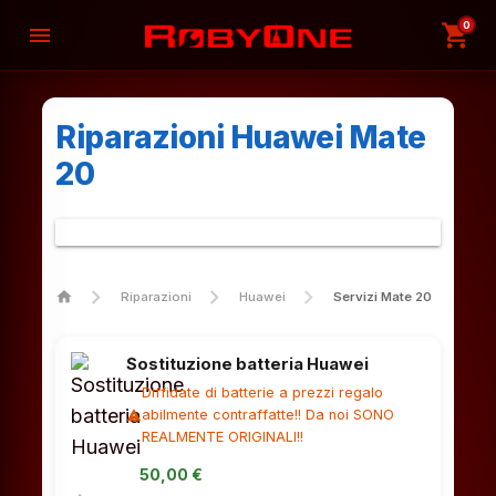
0
shopping_cart
menu
Riparazioni Huawei Mate
20
home
Riparazioni
Huawei
Servizi Mate 20
Sostituzione batteria Huawei
Diffidate di batterie a prezzi regalo
abilmente contraffatte!! Da noi SONO
warning
REALMENTE ORIGINALI!!
50,00 €