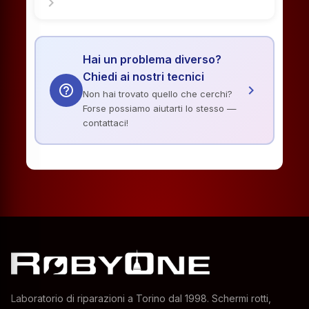
chevron_right
Hai un problema diverso?
Chiedi ai nostri tecnici
help_outline
chevron_right
Non hai trovato quello che cerchi?
Forse possiamo aiutarti lo stesso —
contattaci!
Laboratorio di riparazioni a Torino dal 1998. Schermi rotti,