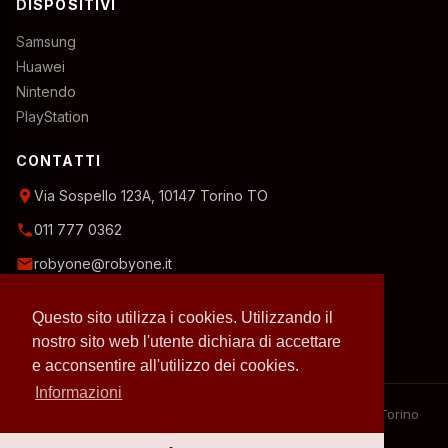
DISPOSITIVI
Samsung
Huawei
Nintendo
PlayStation
CONTATTI
location_on
Via Sospello 123A, 10147 Torino TO
phone
011 777 0362
email
robyone@robyone.it
schedule
Orario temporaneo — Lun, Mer, Ven: 15:00–19:00
Questo sito utilizza i cookies. Utilizzando il
Mar, Gio, Sab: 10:00–12:30
Domenica: chiuso
nostro sito web l'utente dichiara di accettare
e acconsentire all'utilizzo dei cookies.
Informazioni
– 2026 RobyOne – Laboratorio riparazioni specializzato a Torino
– P.IVA 07636130010