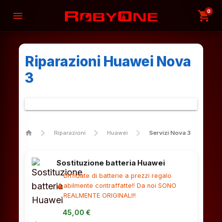
0
shopping_cart
menu
Riparazioni Huawei Nova
3
home
Riparazioni
Huawei
Servizi Nova 3
Sostituzione batteria Huawei
Diffidate di batterie a prezzi regalo
abilmente contraffatte!! Da noi SONO
warning
REALMENTE ORIGINALI!!
45,00 €