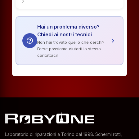
chevron_right
Hai un problema diverso?
Chiedi ai nostri tecnici
help_outline
chevron_right
Non hai trovato quello che cerchi?
Forse possiamo aiutarti lo stesso —
contattaci!
Laboratorio di riparazioni a Torino dal 1998. Schermi rotti,