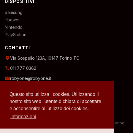
DISPOSITIVI
Samsung
Huawei
Nintendo
PlayStation
CONTATTI
location_on
Via Sospello 123A, 10147 Torino TO
phone
011 777 0362
email
robyone@robyone.it
schedule
Orario temporaneo — Lun, Mer, Ven: 15:00–19:00
Questo sito utilizza i cookies. Utilizzando il
Mar, Gio, Sab: 10:00–12:30
Domenica: chiuso
nostro sito web l'utente dichiara di accettare
e acconsentire all'utilizzo dei cookies.
Informazioni
– 2026 RobyOne – Laboratorio riparazioni specializzato a Torino
– P.IVA 07636130010