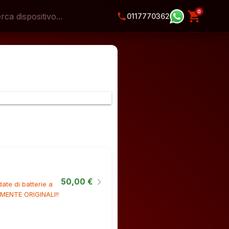
0
shopping_cart
phone
0117770362
chevron_right
50,00 €
te di batterie a
LMENTE ORIGINALI!!