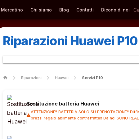
Mercatino
Chi siamo
Blog
Contatti
Dicono di noi
Riparazioni Huawei P10
home
Riparazioni
Huawei
Servizi P10
Sostituzione batteria Huawei
ATTENZIONE!! BATTERIA SOLO SU PRENOTAZIONE!! Diffida
warning
prezzi regalo abilmente contraffatte!! Da noi SONO REA