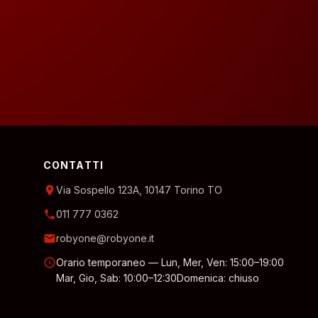
CONTATTI
location_on
Via Sospello 123A, 10147 Torino TO
phone
011 777 0362
email
robyone@robyone.it
schedule
Orario temporaneo — Lun, Mer, Ven: 15:00–19:00
Mar, Gio, Sab: 10:00–12:30
Domenica: chiuso