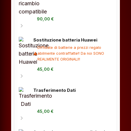
90,00 €
chevron_right
Sostituzione batteria Huawei
Diffidate di batterie a prezzi regalo
abilmente contraffatte!! Da noi SONO
warning
REALMENTE ORIGINALI!!
45,00 €
chevron_right
Trasferimento Dati
45,00 €
chevron_right