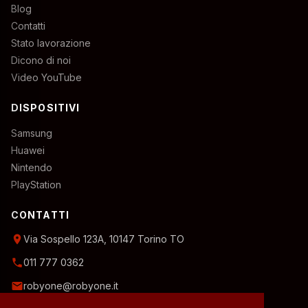
Blog
Contatti
Stato lavorazione
Dicono di noi
Video YouTube
DISPOSITIVI
Samsung
Huawei
Nintendo
PlayStation
CONTATTI
location_on
Via Sospello 123A, 10147 Torino TO
phone
011 777 0362
email
robyone@robyone.it