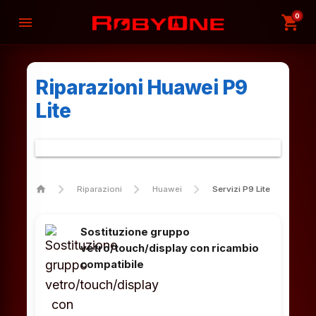
0
shopping_cart
menu
Riparazioni Huawei P9
Lite
home
Riparazioni
Huawei
Servizi P9 Lite
Sostituzione gruppo
vetro/touch/display con ricambio
compatibile