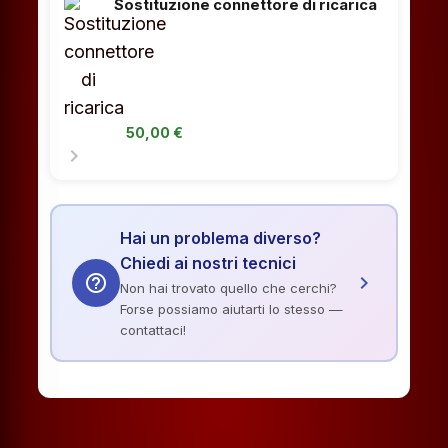
Sostituzione connettore di ricarica
50,00 €
chevron_right
Hai un problema diverso?
Chiedi ai nostri tecnici
help_outline
chevron_right
Non hai trovato quello che cerchi?
Forse possiamo aiutarti lo stesso —
contattaci!