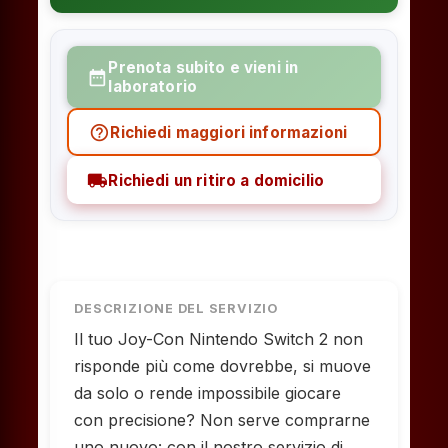
Prenota subito e vieni in
date_range
laboratorio
help_outline
Richiedi maggiori informazioni
local_shipping
Richiedi un ritiro a domicilio
DESCRIZIONE DEL SERVIZIO
Il tuo Joy-Con Nintendo Switch 2 non
risponde più come dovrebbe, si muove
da solo o rende impossibile giocare
con precisione? Non serve comprarne
uno nuovo: con il nostro servizio di