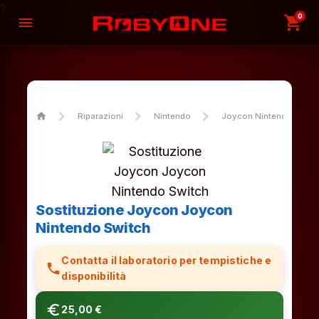
?
0
shopping_cart
menu
home
Riparazioni
Nintendo
Joycon Nintendo Switc
Sostituzione Joycon Joycon
Nintendo Switch
Contatta il laboratorio per tempistiche e
phone
disponibilità
euro_symbol
25,00 €