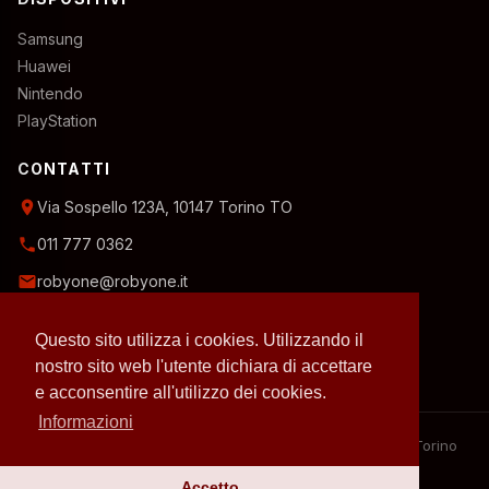
Samsung
Huawei
Nintendo
PlayStation
CONTATTI
location_on
Via Sospello 123A, 10147 Torino TO
phone
011 777 0362
email
robyone@robyone.it
schedule
Orario temporaneo — Lun, Mer, Ven: 15:00–19:00
Questo sito utilizza i cookies. Utilizzando il
Mar, Gio, Sab: 10:00–12:30
Domenica: chiuso
nostro sito web l'utente dichiara di accettare
e acconsentire all'utilizzo dei cookies.
Informazioni
– 2026 RobyOne – Laboratorio riparazioni specializzato a Torino
– P.IVA 07636130010
Accetto