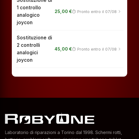
Sostituzione di
1 controllo
chevron_right
25,00 €
⏱ Pronto entro il 07/08
analogico
joycon
Sostituzione di
2 controlli
chevron_right
45,00 €
⏱ Pronto entro il 07/08
analogici
joycon
Laboratorio di riparazioni a Torino dal 1998. Schermi rotti,