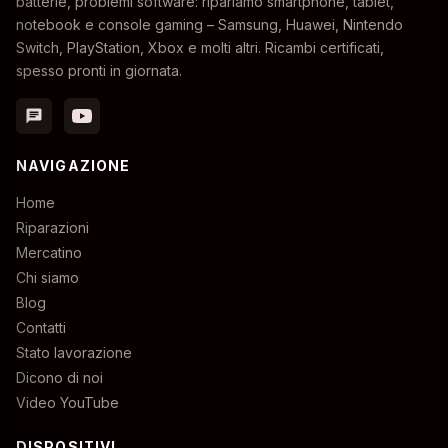
batterie, problemi software: ripariamo smartphone, tablet,
notebook e console gaming – Samsung, Huawei, Nintendo
Switch, PlayStation, Xbox e molti altri. Ricambi certificati,
spesso pronti in giornata.
chat
NAVIGAZIONE
Home
Riparazioni
Mercatino
Chi siamo
Blog
Contatti
Stato lavorazione
Dicono di noi
Video YouTube
DISPOSITIVI