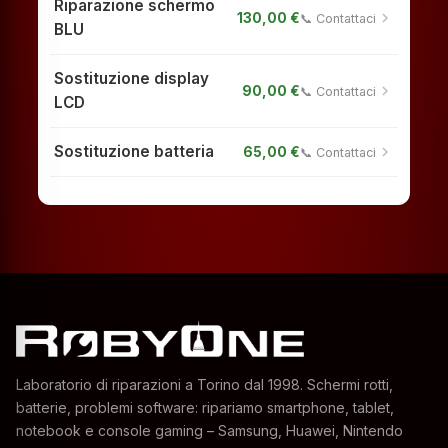
Riparazione schermo
chevron_right
130,00 €
📞 Contattaci
BLU
Sostituzione display
chevron_right
90,00 €
📞 Contattaci
LCD
Sostituzione batteria
chevron_right
65,00 €
📞 Contattaci
Laboratorio di riparazioni a Torino dal 1998. Schermi rotti,
batterie, problemi software: ripariamo smartphone, tablet,
notebook e console gaming – Samsung, Huawei, Nintendo