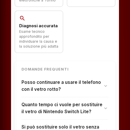
elettroniche a Torino
search
Diagnosi accurata
Esame tecnico
approfondito per
individuare la causa e
la soluzione più adatta
DOMANDE FREQUENTI
Posso continuare a usare il telefono
expand_more
con il vetro rotto?
Quanto tempo ci vuole per sostituire
expand_more
il vetro di Nintendo Switch Lite?
Si può sostituire solo il vetro senza