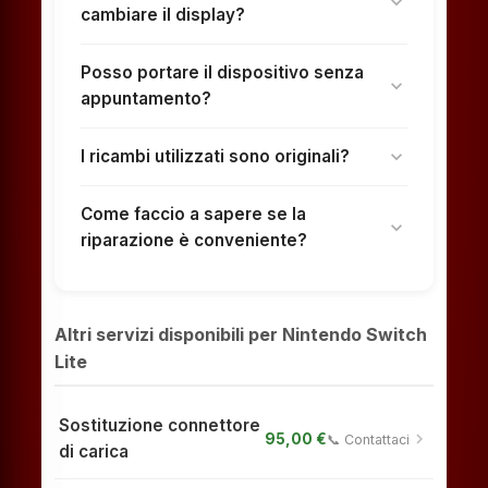
expand_more
cambiare il display?
Posso portare il dispositivo senza
expand_more
appuntamento?
I ricambi utilizzati sono originali?
expand_more
Come faccio a sapere se la
expand_more
riparazione è conveniente?
Altri servizi disponibili per Nintendo Switch
Lite
Sostituzione connettore
chevron_right
95,00 €
📞 Contattaci
di carica