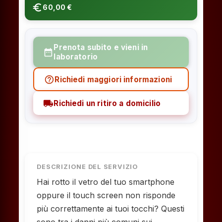
euro_symbol
60,00 €
Prenota subito e vieni in
date_range
laboratorio
help_outline
Richiedi maggiori informazioni
local_shipping
Richiedi un ritiro a domicilio
DESCRIZIONE DEL SERVIZIO
Hai rotto il vetro del tuo smartphone
oppure il touch screen non risponde
più correttamente ai tuoi tocchi? Questi