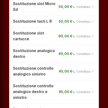
Sostituzione slot Micro
chevron_right
50,00 €
📞 Contattaci
Sd
Sostituzione tasti L R
chevron_right
50,00 €
📞 Contattaci
Sostituzione slot
chevron_right
90,00 €
📞 Contattaci
cartucce
Sostituzione analogico
chevron_right
65,00 €
📞 Contattaci
destro
Sostituzione controllo
chevron_right
45,00 €
📞 Contattaci
analogico sinistro
Sostituzione controllo
analogico destro e
chevron_right
85,00 €
📞 Contattaci
sinistro