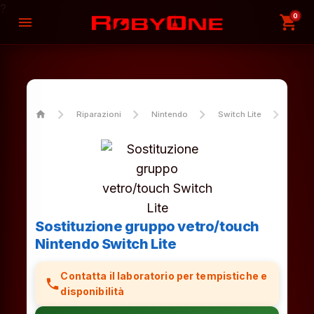
?
0
shopping_cart
menu
home
Riparazioni
Nintendo
Switch Lite
Sosti
Sostituzione gruppo vetro/touch
Nintendo Switch Lite
Contatta il laboratorio per tempistiche e
phone
disponibilità