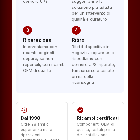
corriere UPS
suggeriranno la
soluzione più adatta
per un intervento di
qualità e duraturo
3
4
Riparazione
Ritiro
Interveniamo con
Ritiri il dispositivo in
ricambi originali
negozio, oppure te lo
oppure, se non
rispediamo con
reperibili, con ricambi
corriere UPS: riparato,
OEM di qualità
funzionante e testato
prima della
riconsegna
history
verified
Dal 1998
Ricambi certificati
Oltre 28 anni di
Componenti OEM di
esperienza nelle
qualità, testati prima
riparazioni
dell'installazione