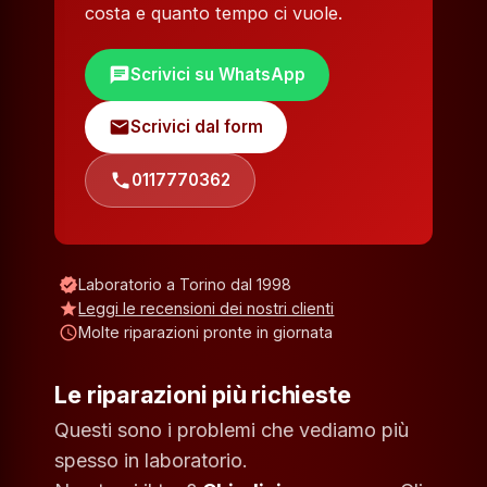
costa e quanto tempo ci vuole.
chat
Scrivici su WhatsApp
mail
Scrivici dal form
phone
0117770362
verified
Laboratorio a Torino dal 1998
star
Leggi le recensioni dei nostri clienti
schedule
Molte riparazioni pronte in giornata
Le riparazioni più richieste
Questi sono i problemi che vediamo più
spesso in laboratorio.