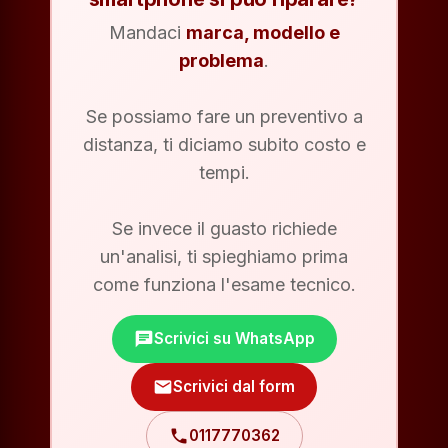
Mandaci
marca, modello e
problema
.
Se possiamo fare un preventivo a
distanza, ti diciamo subito costo e
tempi.
Se invece il guasto richiede
un'analisi, ti spieghiamo prima
come funziona l'esame tecnico.
chat
Scrivici su WhatsApp
mail
Scrivici dal form
phone
0117770362