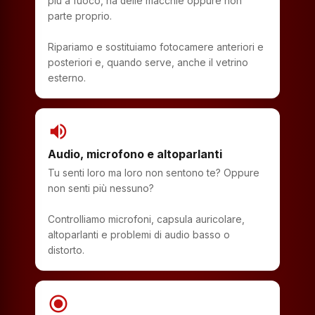
più a fuoco, ha delle macchie oppure non
parte proprio.
Ripariamo e sostituiamo fotocamere anteriori e
posteriori e, quando serve, anche il vetrino
esterno.
volume_up
Audio, microfono e altoparlanti
Tu senti loro ma loro non sentono te? Oppure
non senti più nessuno?
Controlliamo microfoni, capsula auricolare,
altoparlanti e problemi di audio basso o
distorto.
radio_button_checked