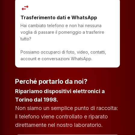
swap_horiz
Trasferimento dati e WhatsApp
Hai cambiato telefono e non hai nessuna
voglia di passare il pomeriggio a trasferire
tutto?
Possiamo occuparci di foto, video, contatti,
account e conversazioni WhatsApp.
Perché portarlo da noi?
Ripariamo dispositivi elettronici a
Torino dal 1998.
Non siamo un semplice punto di raccolta:
il telefono viene controllato e riparato
direttamente nel nostro laboratorio.