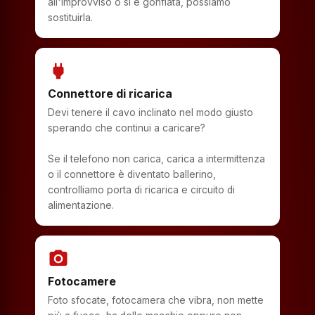
all'improvviso o si è gonfiata, possiamo
sostituirla.
power
Connettore di ricarica
Devi tenere il cavo inclinato nel modo giusto
sperando che continui a caricare?
Se il telefono non carica, carica a intermittenza
o il connettore è diventato ballerino,
controlliamo porta di ricarica e circuito di
alimentazione.
photo_camera
Fotocamere
Foto sfocate, fotocamera che vibra, non mette