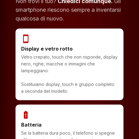
Non trovi il tuo?
Chiedici comunque.
Gli
smartphone riescono sempre a inventarsi
qualcosa di nuovo.
smartphone
Display e vetro rotto
Vetro crepato, touch che non risponde, display
nero, righe, macchie o immagini che
lampeggiano.
Sostituiamo display, touch e gruppo completo
a seconda del modello.
battery_alert
Batteria
Se la batteria dura poco, il telefono si spegne