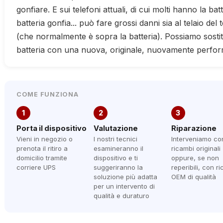
gonfiare. E sui telefoni attuali, di cui molti hanno la batte
batteria gonfia... può fare grossi danni sia al telaio del 
(che normalmente è sopra la batteria). Possiamo sostit
batteria con una nuova, originale, nuovamente perfor
COME FUNZIONA
1
2
3
Porta il dispositivo
Valutazione
Riparazione
Vieni in negozio o
I nostri tecnici
Interveniamo co
prenota il ritiro a
esamineranno il
ricambi originali
domicilio tramite
dispositivo e ti
oppure, se non
corriere UPS
suggeriranno la
reperibili, con r
soluzione più adatta
OEM di qualità
per un intervento di
qualità e duraturo