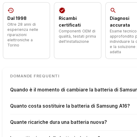
history
verified
search
Dal 1998
Ricambi
Diagnosi
Oltre 28 anni di
certificati
accurata
esperienza nelle
Componenti OEM di
Esame tecnico
riparazioni
qualità, testati prima
approfondito 
elettroniche a
dell'installazione
individuare la
Torino
e la soluzione 
adatta
DOMANDE FREQUENTI
Quando è il momento di cambiare la batteria di Samsu
Quanto costa sostituire la batteria di Samsung A16?
Quante ricariche dura una batteria nuova?