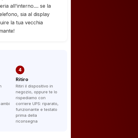
ria all'interno.... se la
telefono, sia al display
uire la tua vecchia
mante!
4
Ritiro
n
Ritiri il dispositivo in
negozio, oppure te lo
rispediamo con
icambi
corriere UPS: riparato,
funzionante e testato
prima della
riconsegna