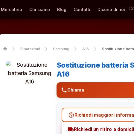
Mercatino
Chi siamo
Blog
Contatti
Dicono di noi
home
Riparazioni
Samsung
A16
Sostituzione bat
Sostituzione batteri
A16
phone
Chiama
help_outline
Richiedi maggiori informa
local_shipping
Richiedi un ritiro a domicil