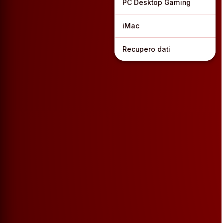
PC Desktop Gaming
iMac
Recupero dati