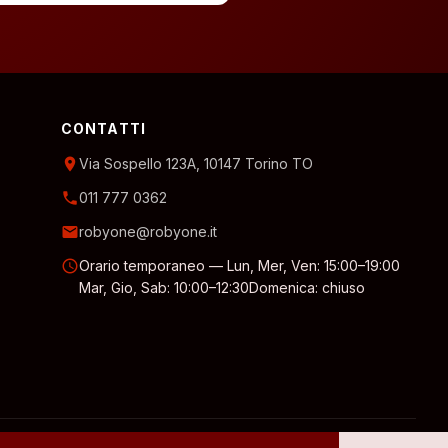
CONTATTI
location_on
Via Sospello 123A, 10147 Torino TO
phone
011 777 0362
email
robyone@robyone.it
schedule
Orario temporaneo — Lun, Mer, Ven: 15:00–19:00
Mar, Gio, Sab: 10:00–12:30
Domenica: chiuso