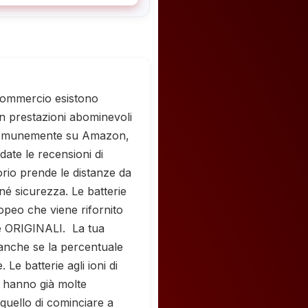
commercio esistono
on prestazioni abominevoli
 comunemente su Amazon,
ate le recensioni di
orio prende le distanze da
 né sicurezza. Le batterie
opeo che viene rifornito
e ORIGINALI. La tua
o anche se la percentuale
Le batterie agli ioni di
o hanno già molte
 quello di cominciare a