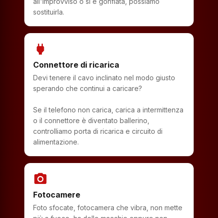
all'improvviso o si è gonfiata, possiamo
sostituirla.
power
Connettore di ricarica
Devi tenere il cavo inclinato nel modo giusto
sperando che continui a caricare?
Se il telefono non carica, carica a intermittenza
o il connettore è diventato ballerino,
controlliamo porta di ricarica e circuito di
alimentazione.
photo_camera
Fotocamere
Foto sfocate, fotocamera che vibra, non mette