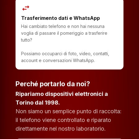
swap_horiz
Trasferimento dati e WhatsApp
Hai cambiato telefono e non hai nessuna
voglia di passare il pomeriggio a trasferire
tutto?
Possiamo occuparci di foto, video, contatti,
account e conversazioni WhatsApp.
Perché portarlo da noi?
Ripariamo dispositivi elettronici a
Torino dal 1998.
Non siamo un semplice punto di raccolta:
il telefono viene controllato e riparato
direttamente nel nostro laboratorio.