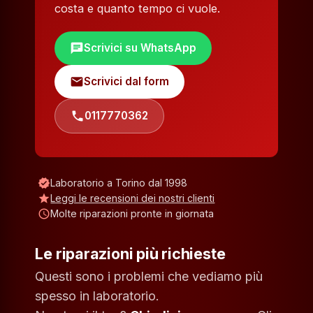
costa e quanto tempo ci vuole.
chat
Scrivici su WhatsApp
mail
Scrivici dal form
phone
0117770362
verified
Laboratorio a Torino dal 1998
star
Leggi le recensioni dei nostri clienti
schedule
Molte riparazioni pronte in giornata
Le riparazioni più richieste
Questi sono i problemi che vediamo più
spesso in laboratorio.