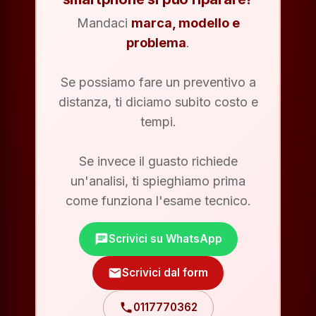
Mandaci
marca, modello e
problema
.
Se possiamo fare un preventivo a
distanza, ti diciamo subito costo e
tempi.
Se invece il guasto richiede
un'analisi, ti spieghiamo prima
come funziona l'esame tecnico.
chat
Scrivici su WhatsApp
mail
Scrivici dal form
phone
0117770362