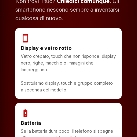
Non trovi il tuo?
Chiedici comunque.
Gli
smartphone riescono sempre a inventarsi
qualcosa di nuovo.
smartphone
Display e vetro rotto
Vetro crepato, touch che non risponde, display
nero, righe, macchie o immagini che
lampeggiano.
Sostituiamo display, touch e gruppo completo
a seconda del modello.
battery_alert
Batteria
Se la batteria dura poco, il telefono si spegne