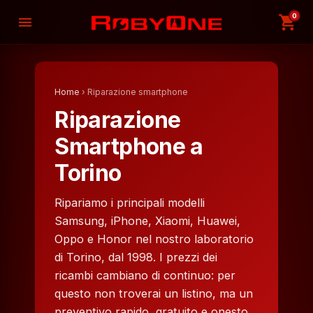
0
shopping_cart
menu
Home
› Riparazione smartphone
Riparazione
Smartphone a
Torino
Ripariamo i principali modelli
Samsung, iPhone, Xiaomi, Huawei,
Oppo e Honor nel nostro laboratorio
di Torino, dal 1998. I prezzi dei
ricambi cambiano di continuo: per
questo non troverai un listino, ma un
preventivo rapido, gratuito e onesto