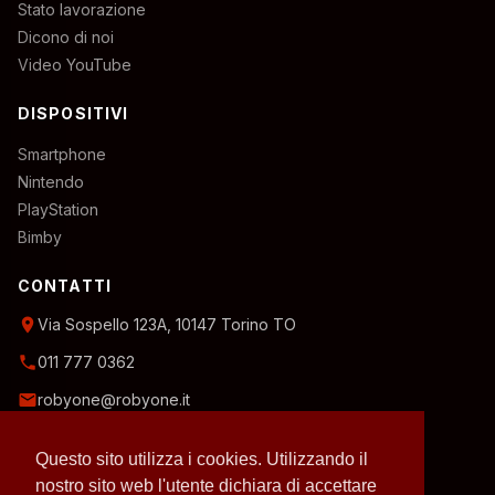
Stato lavorazione
Dicono di noi
Video YouTube
DISPOSITIVI
Smartphone
Nintendo
PlayStation
Bimby
CONTATTI
location_on
Via Sospello 123A, 10147 Torino TO
phone
011 777 0362
email
robyone@robyone.it
schedule
Orario temporaneo — Lun, Mer, Ven: 15:00–19:00
Questo sito utilizza i cookies. Utilizzando il
Mar, Gio, Sab: 10:00–12:30
Domenica: chiuso
nostro sito web l'utente dichiara di accettare