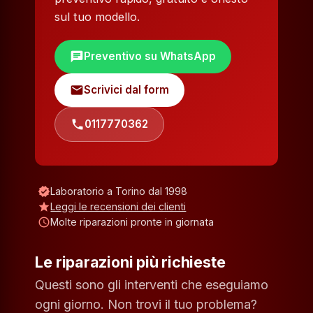
sul tuo modello.
chat
Preventivo su WhatsApp
mail
Scrivici dal form
phone
0117770362
verified
Laboratorio a Torino dal 1998
star
Leggi le recensioni dei clienti
schedule
Molte riparazioni pronte in giornata
Le riparazioni più richieste
Questi sono gli interventi che eseguiamo
ogni giorno. Non trovi il tuo problema?