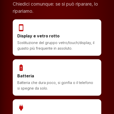
Chiedici comunque: se si può riparare, lo
ripariamo.
smartphone
Display e vetro rotto
Sostituzione del gruppo vetro/touch/display, il
guasto più frequente in assoluto.
battery_alert
Batteria
Batteria che dura poco, si gonfia o il telefono
si spegne da solo.
power