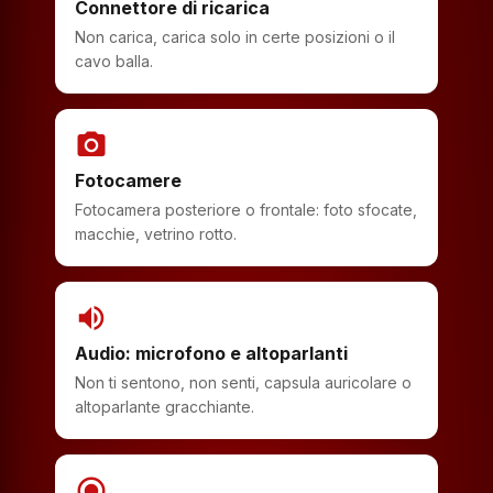
Connettore di ricarica
Non carica, carica solo in certe posizioni o il
cavo balla.
photo_camera
Fotocamere
Fotocamera posteriore o frontale: foto sfocate,
macchie, vetrino rotto.
volume_up
Audio: microfono e altoparlanti
Non ti sentono, non senti, capsula auricolare o
altoparlante gracchiante.
radio_button_checked