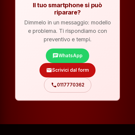
Il tuo smartphone si può
riparare?
Dimmelo in un messaggio: modello
e problema. Ti rispondiamo con
preventivo e tempi.
chat
WhatsApp
mail
Scrivici dal form
phone
0117770362