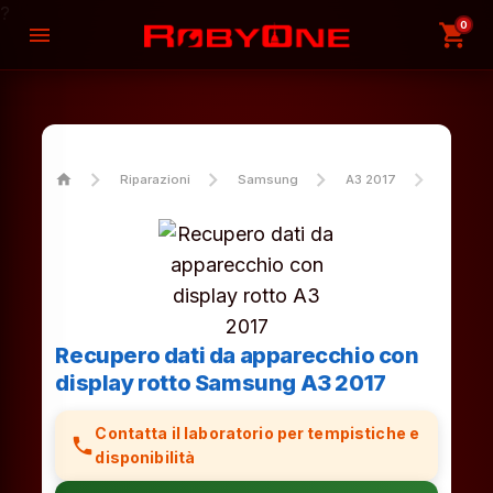
?
0
shopping_cart
menu
home
Riparazioni
Samsung
A3 2017
Recuper
Recupero dati da apparecchio con
display rotto Samsung A3 2017
Contatta il laboratorio per tempistiche e
phone
disponibilità