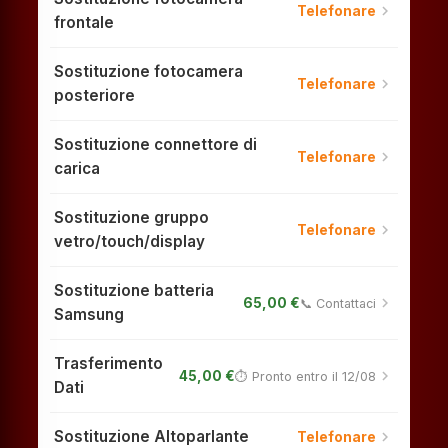
chevron_right
Telefonare
frontale
Sostituzione fotocamera
chevron_right
Telefonare
posteriore
Sostituzione connettore di
chevron_right
Telefonare
carica
Sostituzione gruppo
chevron_right
Telefonare
vetro/touch/display
Sostituzione batteria
chevron_right
65,00 €
📞 Contattaci
Samsung
Trasferimento
chevron_right
45,00 €
⏱ Pronto entro il 12/08
Dati
Sostituzione Altoparlante
chevron_right
Telefonare