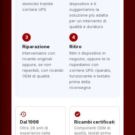
domicilio tramite
dispositivo e ti
corriere UPS
suggeriranno la
soluzione più adatta
per un intervento di
qualità e duraturo
3
4
Riparazione
Ritiro
Interveniamo con
Ritiri il dispositivo in
ricambi originali
negozio, oppure te lo
oppure, se non
rispediamo con
reperibili, con ricambi
corriere UPS: riparato,
OEM di qualità
funzionante e testato
prima della
riconsegna
history
verified
Dal 1998
Ricambi certificati
Oltre 28 anni di
Componenti OEM di
esperienza nelle
qualità, testati prima