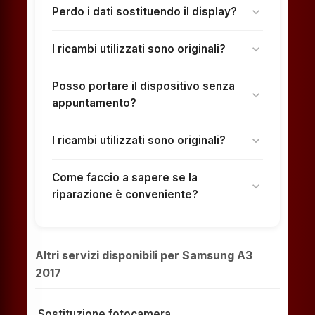
Perdo i dati sostituendo il display?
expand_more
I ricambi utilizzati sono originali?
expand_more
Posso portare il dispositivo senza
expand_more
appuntamento?
I ricambi utilizzati sono originali?
expand_more
Come faccio a sapere se la
expand_more
riparazione è conveniente?
Altri servizi disponibili per Samsung A3
2017
Sostituzione fotocamera