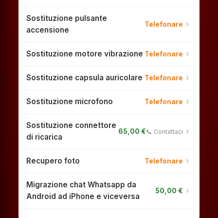
Sostituzione pulsante
chevron_right
Telefonare
accensione
Sostituzione motore vibrazione
chevron_right
Telefonare
Sostituzione capsula auricolare
chevron_right
Telefonare
Sostituzione microfono
chevron_right
Telefonare
Sostituzione connettore
chevron_right
65,00 €
📞 Contattaci
di ricarica
Recupero foto
chevron_right
Telefonare
Migrazione chat Whatsapp da
chevron_right
50,00 €
Android ad iPhone e viceversa