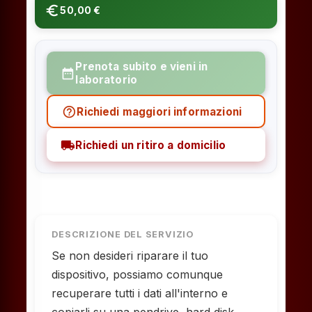
euro_symbol
50,00 €
Prenota subito e vieni in
date_range
laboratorio
help_outline
Richiedi maggiori informazioni
local_shipping
Richiedi un ritiro a domicilio
DESCRIZIONE DEL SERVIZIO
Se non desideri riparare il tuo
dispositivo, possiamo comunque
recuperare tutti i dati all'interno e