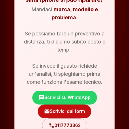
Mandaci
marca, modello e
problema
.
Se possiamo fare un preventivo a
distanza, ti diciamo subito costo e
tempi.
Se invece il guasto richiede
un'analisi, ti spieghiamo prima
come funziona l'esame tecnico.
chat
Scrivici su WhatsApp
mail
Scrivici dal form
phone
0117770362