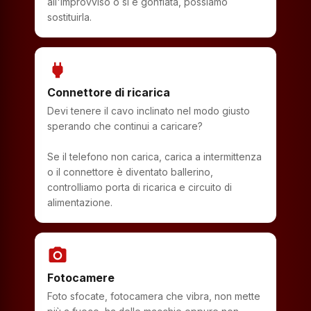
all'improvviso o si è gonfiata, possiamo
sostituirla.
power
Connettore di ricarica
Devi tenere il cavo inclinato nel modo giusto
sperando che continui a caricare?
Se il telefono non carica, carica a intermittenza
o il connettore è diventato ballerino,
controlliamo porta di ricarica e circuito di
alimentazione.
photo_camera
Fotocamere
Foto sfocate, fotocamera che vibra, non mette