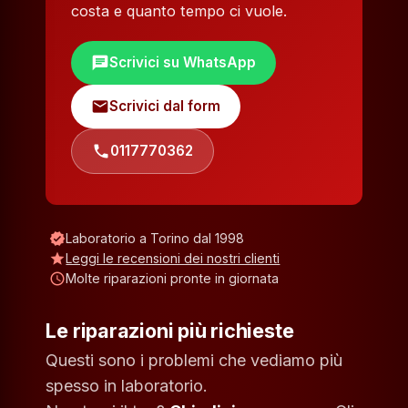
costa e quanto tempo ci vuole.
chat
Scrivici su WhatsApp
mail
Scrivici dal form
phone
0117770362
verified
Laboratorio a Torino dal 1998
star
Leggi le recensioni dei nostri clienti
schedule
Molte riparazioni pronte in giornata
Le riparazioni più richieste
Questi sono i problemi che vediamo più
spesso in laboratorio.