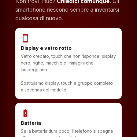
Non trovi il tuo?
Chiedici comunque.
Gli
smartphone riescono sempre a inventarsi
qualcosa di nuovo.
smartphone
Display e vetro rotto
Vetro crepato, touch che non risponde, display
nero, righe, macchie o immagini che
lampeggiano.
Sostituiamo display, touch e gruppo completo
a seconda del modello.
battery_alert
Batteria
Se la batteria dura poco, il telefono si spegne