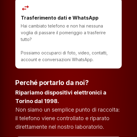
swap_horiz
Trasferimento dati e WhatsApp
Hai cambiato telefono e non hai nessuna
voglia di passare il pomeriggio a trasferire
tutto?
Possiamo occuparci di foto, video, contatti,
account e conversazioni WhatsApp.
Perché portarlo da noi?
Ripariamo dispositivi elettronici a
Torino dal 1998.
Non siamo un semplice punto di raccolta:
il telefono viene controllato e riparato
direttamente nel nostro laboratorio.