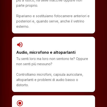
più a fuoco, ha delle macchie oppure non
parte proprio.
Ripariamo e sostituiamo fotocamere anteriori e
posteriori e, quando serve, anche il vetrino
esterno.
volume_up
Audio, microfono e altoparlanti
Tu senti loro ma loro non sentono te? Oppure
non senti più nessuno?
Controlliamo microfoni, capsula auricolare,
altoparlanti e problemi di audio basso o
distorto.
radio_button_checked