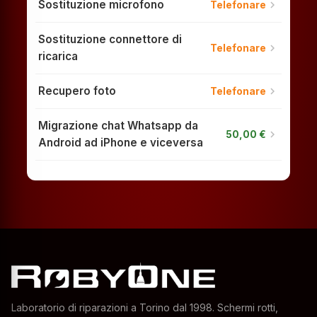
Sostituzione microfono
chevron_right
Telefonare
Sostituzione connettore di
chevron_right
Telefonare
ricarica
Recupero foto
chevron_right
Telefonare
Migrazione chat Whatsapp da
chevron_right
50,00 €
Android ad iPhone e viceversa
Laboratorio di riparazioni a Torino dal 1998. Schermi rotti,