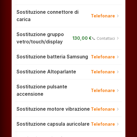
Sostituzione connettore di
chevron_right
Telefonare
carica
Sostituzione gruppo
chevron_right
130,00 €
📞 Contattaci
vetro/touch/display
Sostituzione batteria Samsung
chevron_right
Telefonare
Sostituzione Altoparlante
chevron_right
Telefonare
Sostituzione pulsante
chevron_right
Telefonare
accensione
Sostituzione motore vibrazione
chevron_right
Telefonare
Sostituzione capsula auricolare
chevron_right
Telefonare