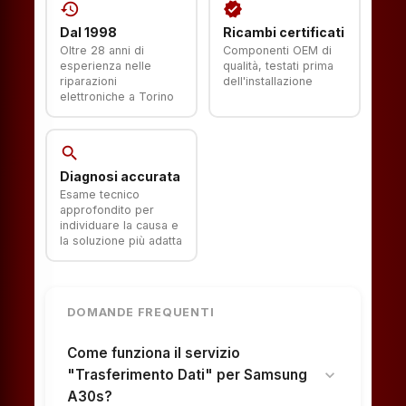
history
verified
Dal 1998
Ricambi certificati
Oltre 28 anni di
Componenti OEM di
esperienza nelle
qualità, testati prima
riparazioni
dell'installazione
elettroniche a Torino
search
Diagnosi accurata
Esame tecnico
approfondito per
individuare la causa e
la soluzione più adatta
DOMANDE FREQUENTI
Come funziona il servizio
"Trasferimento Dati" per Samsung
expand_more
A30s?