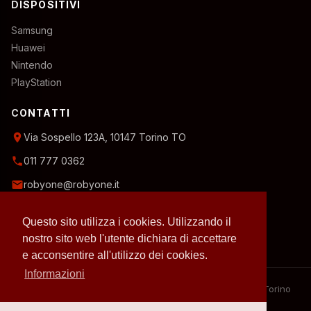
DISPOSITIVI
Samsung
Huawei
Nintendo
PlayStation
CONTATTI
location_on
Via Sospello 123A, 10147 Torino TO
phone
011 777 0362
email
robyone@robyone.it
schedule
Orario temporaneo — Lun, Mer, Ven: 15:00–19:00
Questo sito utilizza i cookies. Utilizzando il
Mar, Gio, Sab: 10:00–12:30
Domenica: chiuso
nostro sito web l'utente dichiara di accettare
e acconsentire all'utilizzo dei cookies.
Informazioni
– 2026 RobyOne – Laboratorio riparazioni specializzato a Torino
– P.IVA 07636130010