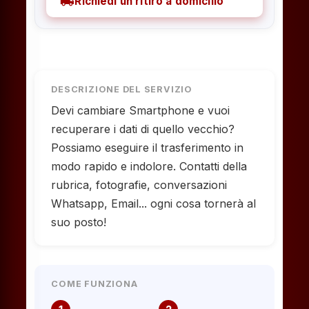
local_shipping
Richiedi un ritiro a domicilio
DESCRIZIONE DEL SERVIZIO
Devi cambiare Smartphone e vuoi
recuperare i dati di quello vecchio?
Possiamo eseguire il trasferimento in
modo rapido e indolore. Contatti della
rubrica, fotografie, conversazioni
Whatsapp, Email... ogni cosa tornerà al
suo posto!
COME FUNZIONA