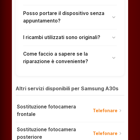
Posso portare il dispositivo senza
expand_more
appuntamento?
I ricambi utilizzati sono originali?
expand_more
Come faccio a sapere se la
expand_more
riparazione è conveniente?
Altri servizi disponibili per Samsung A30s
Sostituzione fotocamera
chevron_right
Telefonare
frontale
Sostituzione fotocamera
chevron_right
Telefonare
posteriore