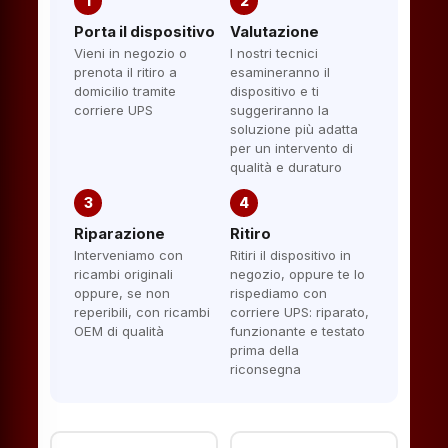
1
2
Porta il dispositivo
Valutazione
Vieni in negozio o
I nostri tecnici
prenota il ritiro a
esamineranno il
domicilio tramite
dispositivo e ti
corriere UPS
suggeriranno la
soluzione più adatta
per un intervento di
qualità e duraturo
3
4
Riparazione
Ritiro
Interveniamo con
Ritiri il dispositivo in
ricambi originali
negozio, oppure te lo
oppure, se non
rispediamo con
reperibili, con ricambi
corriere UPS: riparato,
OEM di qualità
funzionante e testato
prima della
riconsegna