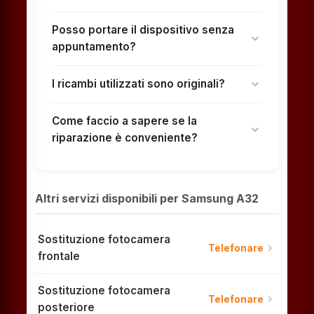
Posso portare il dispositivo senza
expand_more
appuntamento?
I ricambi utilizzati sono originali?
expand_more
Come faccio a sapere se la
expand_more
riparazione è conveniente?
Altri servizi disponibili per Samsung A32
Sostituzione fotocamera
chevron_right
Telefonare
frontale
Sostituzione fotocamera
chevron_right
Telefonare
posteriore