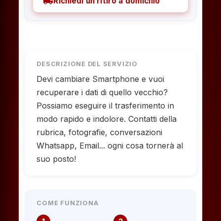
local_shipping
Richiedi un ritiro a domicilio
DESCRIZIONE DEL SERVIZIO
Devi cambiare Smartphone e vuoi
recuperare i dati di quello vecchio?
Possiamo eseguire il trasferimento in
modo rapido e indolore. Contatti della
rubrica, fotografie, conversazioni
Whatsapp, Email... ogni cosa tornerà al
suo posto!
COME FUNZIONA