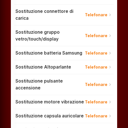
Sostituzione connettore di
chevron_right
Telefonare
carica
Sostituzione gruppo
chevron_right
Telefonare
vetro/touch/display
Sostituzione batteria Samsung
chevron_right
Telefonare
Sostituzione Altoparlante
chevron_right
Telefonare
Sostituzione pulsante
chevron_right
Telefonare
accensione
Sostituzione motore vibrazione
chevron_right
Telefonare
Sostituzione capsula auricolare
chevron_right
Telefonare