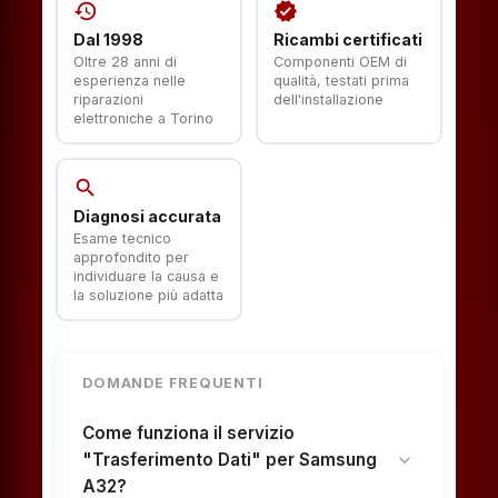
history
verified
Dal 1998
Ricambi certificati
Oltre 28 anni di
Componenti OEM di
esperienza nelle
qualità, testati prima
riparazioni
dell'installazione
elettroniche a Torino
search
Diagnosi accurata
Esame tecnico
approfondito per
individuare la causa e
la soluzione più adatta
DOMANDE FREQUENTI
Come funziona il servizio
"Trasferimento Dati" per Samsung
expand_more
A32?