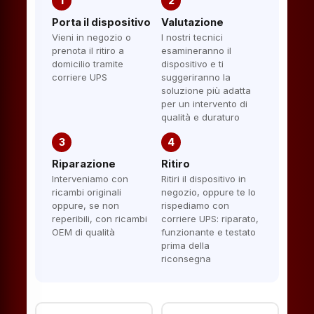
1
2
Porta il dispositivo
Valutazione
Vieni in negozio o
I nostri tecnici
prenota il ritiro a
esamineranno il
domicilio tramite
dispositivo e ti
corriere UPS
suggeriranno la
soluzione più adatta
per un intervento di
qualità e duraturo
3
4
Riparazione
Ritiro
Interveniamo con
Ritiri il dispositivo in
ricambi originali
negozio, oppure te lo
oppure, se non
rispediamo con
reperibili, con ricambi
corriere UPS: riparato,
OEM di qualità
funzionante e testato
prima della
riconsegna