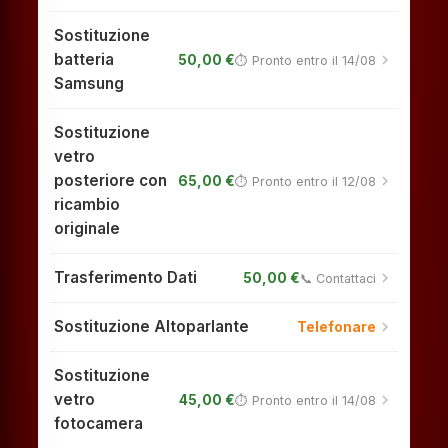
Sostituzione
batteria
chevron_right
50,00 €
⏱ Pronto entro il 14/08
Samsung
Sostituzione
vetro
posteriore con
chevron_right
65,00 €
⏱ Pronto entro il 12/08
ricambio
originale
Trasferimento Dati
chevron_right
50,00 €
📞 Contattaci
Sostituzione Altoparlante
chevron_right
Telefonare
Sostituzione
vetro
chevron_right
45,00 €
⏱ Pronto entro il 14/08
fotocamera