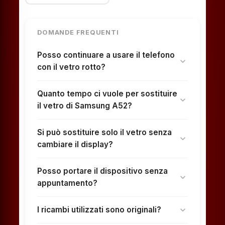
DOMANDE FREQUENTI
Posso continuare a usare il telefono
expand_more
con il vetro rotto?
Quanto tempo ci vuole per sostituire
expand_more
il vetro di Samsung A52?
Si può sostituire solo il vetro senza
expand_more
cambiare il display?
Posso portare il dispositivo senza
expand_more
appuntamento?
I ricambi utilizzati sono originali?
expand_more