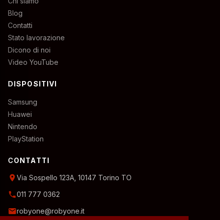
Chi siamo
Blog
Contatti
Stato lavorazione
Dicono di noi
Video YouTube
DISPOSITIVI
Samsung
Huawei
Nintendo
PlayStation
CONTATTI
location_on
Via Sospello 123A, 10147 Torino TO
phone
011 777 0362
email
robyone@robyone.it