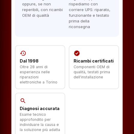
oppure, se non
rispediamo con
reperibili, con ricambi
corriere UPS: riparato,
OEM di qualità
funzionante e testato
prima della
riconsegna
history
verified
Dal 1998
Ricambi certificati
Oltre 28 anni di
Componenti OEM di
esperienza nelle
qualità, testati prima
riparazioni
dell'installazione
elettroniche a Torino
search
Diagnosi accurata
Esame tecnico
approfondito per
individuare la causa e
la soluzione più adatta