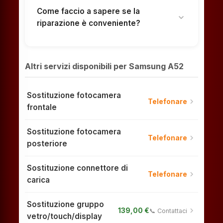
Come faccio a sapere se la
expand_more
riparazione è conveniente?
Altri servizi disponibili per Samsung A52
Sostituzione fotocamera
chevron_right
Telefonare
frontale
Sostituzione fotocamera
chevron_right
Telefonare
posteriore
Sostituzione connettore di
chevron_right
Telefonare
carica
Sostituzione gruppo
chevron_right
139,00 €
📞 Contattaci
vetro/touch/display