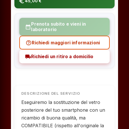
euro_symbol
45,00 €
Prenota subito e vieni in
date_range
laboratorio
help_outline
Richiedi maggiori informazioni
local_shipping
Richiedi un ritiro a domicilio
DESCRIZIONE DEL SERVIZIO
Eseguiremo la sostituzione del vetro
posteriore del tuo smartphone con un
ricambio di buona qualità, ma
COMPATIBILE (rispetto all'originale la