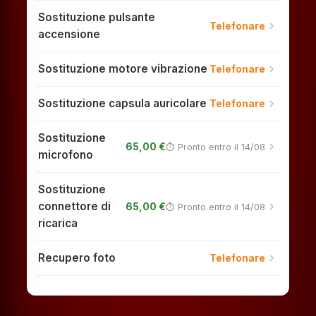
Sostituzione pulsante
chevron_right
Telefonare
accensione
Sostituzione motore vibrazione
chevron_right
Telefonare
Sostituzione capsula auricolare
chevron_right
Telefonare
Sostituzione
chevron_right
65,00 €
⏱ Pronto entro il 14/08
microfono
Sostituzione
connettore di
chevron_right
65,00 €
⏱ Pronto entro il 14/08
ricarica
Recupero foto
chevron_right
Telefonare