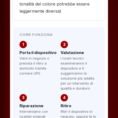
tonalità del colore potrebbe essere
leggermente diversa)
COME FUNZIONA
1
2
Porta il dispositivo
Valutazione
Vieni in negozio o
I nostri tecnici
prenota il ritiro a
esamineranno il
domicilio tramite
dispositivo e ti
corriere UPS
suggeriranno la
soluzione più adatta
per un intervento di
qualità e duraturo
3
4
Riparazione
Ritiro
Interveniamo con
Ritiri il dispositivo in
ricambi originali
negozio, oppure te lo