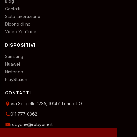
Blog
Contatti
Stato lavorazione
Dicono di noi
Video YouTube
DISPOSITIVI
Samsung
Huawei
Nintendo
PlayStation
CONTATTI
location_on
Via Sospello 123A, 10147 Torino TO
phone
011 777 0362
email
robyone@robyone.it
schedule
Orario temporaneo — Lun, Mer, Ven: 15:00–19:00