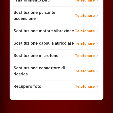
Trasferimento Dati
chevron_right
Telefonare
Sostituzione pulsante
chevron_right
Telefonare
accensione
Sostituzione motore vibrazione
chevron_right
Telefonare
Sostituzione capsula auricolare
chevron_right
Telefonare
Sostituzione microfono
chevron_right
Telefonare
Sostituzione connettore di
chevron_right
Telefonare
ricarica
Recupero foto
chevron_right
Telefonare