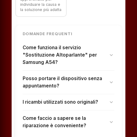
individuare la causa e
la soluzione più adatta
DOMANDE FREQUENTI
Come funziona il servizio
"Sostituzione Altoparlante" per
expand_more
Samsung A54?
Posso portare il dispositivo senza
expand_more
appuntamento?
I ricambi utilizzati sono originali?
expand_more
Come faccio a sapere se la
expand_more
riparazione è conveniente?