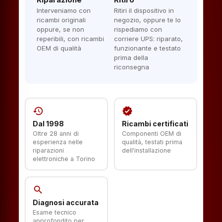
Riparazione
Ritiro
Interveniamo con
Ritiri il dispositivo in
ricambi originali
negozio, oppure te lo
oppure, se non
rispediamo con
reperibili, con ricambi
corriere UPS: riparato,
OEM di qualità
funzionante e testato
prima della
riconsegna
history
verified
Dal 1998
Ricambi certificati
Oltre 28 anni di
Componenti OEM di
esperienza nelle
qualità, testati prima
riparazioni
dell'installazione
elettroniche a Torino
search
Diagnosi accurata
Esame tecnico
approfondito per