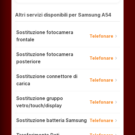
Altri servizi disponibili per Samsung A54
Sostituzione fotocamera
chevron_right
Telefonare
frontale
Sostituzione fotocamera
chevron_right
Telefonare
posteriore
Sostituzione connettore di
chevron_right
Telefonare
carica
Sostituzione gruppo
chevron_right
Telefonare
vetro/touch/display
Sostituzione batteria Samsung
chevron_right
Telefonare