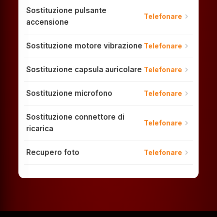
Sostituzione pulsante
chevron_right
Telefonare
accensione
Sostituzione motore vibrazione
chevron_right
Telefonare
Sostituzione capsula auricolare
chevron_right
Telefonare
Sostituzione microfono
chevron_right
Telefonare
Sostituzione connettore di
chevron_right
Telefonare
ricarica
Recupero foto
chevron_right
Telefonare