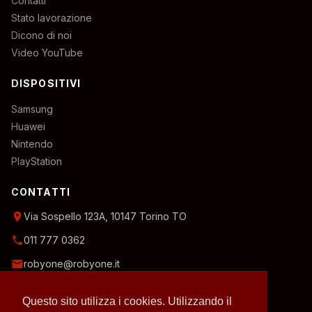
Contatti
Stato lavorazione
Dicono di noi
Video YouTube
DISPOSITIVI
Samsung
Huawei
Nintendo
PlayStation
CONTATTI
location_on
Via Sospello 123A, 10147 Torino TO
phone
011 777 0362
email
robyone@robyone.it
schedule
Orario temporaneo — Lun, Mer, Ven: 15:00–19:00
Questo sito utilizza i cookies. Utilizzando il
Mar, Gio, Sab: 10:00–12:30
Domenica: chiuso