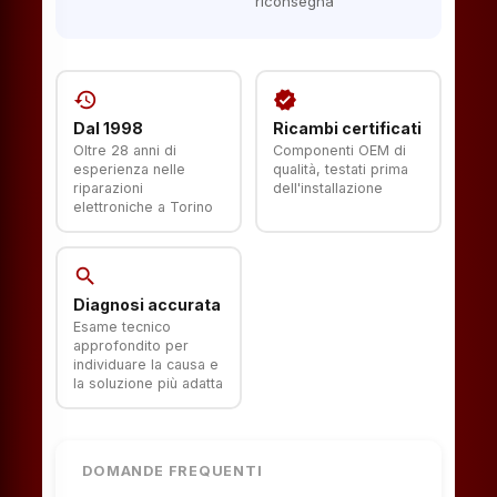
riconsegna
history
verified
Dal 1998
Ricambi certificati
Oltre 28 anni di
Componenti OEM di
esperienza nelle
qualità, testati prima
riparazioni
dell'installazione
elettroniche a Torino
search
Diagnosi accurata
Esame tecnico
approfondito per
individuare la causa e
la soluzione più adatta
DOMANDE FREQUENTI