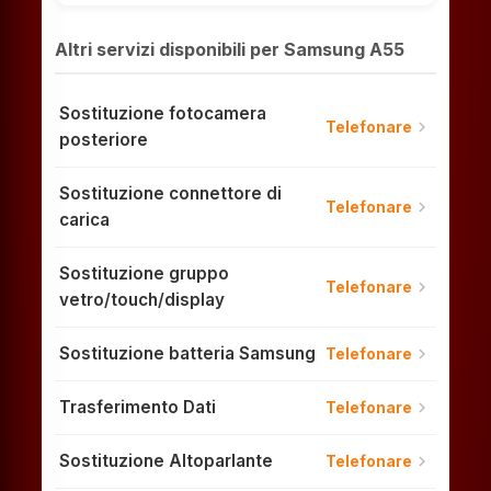
Altri servizi disponibili per Samsung A55
Sostituzione fotocamera
chevron_right
Telefonare
posteriore
Sostituzione connettore di
chevron_right
Telefonare
carica
Sostituzione gruppo
chevron_right
Telefonare
vetro/touch/display
Sostituzione batteria Samsung
chevron_right
Telefonare
Trasferimento Dati
chevron_right
Telefonare
Sostituzione Altoparlante
chevron_right
Telefonare