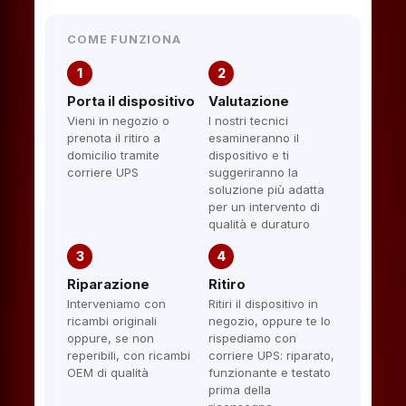
COME FUNZIONA
1
2
Porta il dispositivo
Valutazione
Vieni in negozio o
I nostri tecnici
prenota il ritiro a
esamineranno il
domicilio tramite
dispositivo e ti
corriere UPS
suggeriranno la
soluzione più adatta
per un intervento di
qualità e duraturo
3
4
Riparazione
Ritiro
Interveniamo con
Ritiri il dispositivo in
ricambi originali
negozio, oppure te lo
oppure, se non
rispediamo con
reperibili, con ricambi
corriere UPS: riparato,
OEM di qualità
funzionante e testato
prima della