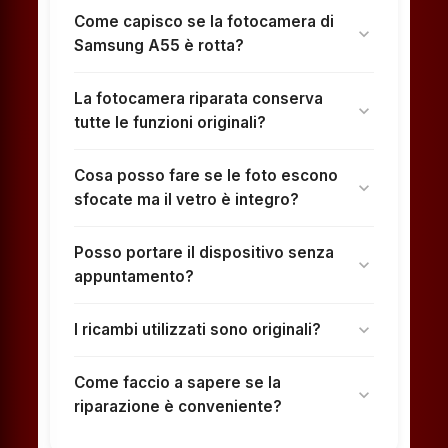
Come capisco se la fotocamera di
expand_more
Samsung A55 è rotta?
La fotocamera riparata conserva
expand_more
tutte le funzioni originali?
Cosa posso fare se le foto escono
expand_more
sfocate ma il vetro è integro?
Posso portare il dispositivo senza
expand_more
appuntamento?
I ricambi utilizzati sono originali?
expand_more
Come faccio a sapere se la
expand_more
riparazione è conveniente?