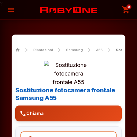
?
0
shopping_cart
menu
home
Riparazioni
Samsung
A55
Sostituzion
Sostituzione fotocamera frontale
Samsung A55
phone
Chiama