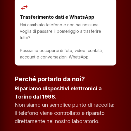
swap_horiz
Trasferimento dati e WhatsApp
Hai cambiato telefono e non hai nessuna
voglia di passare il pomeriggio a trasferire
tutto?
Possiamo occuparci di foto, video, contatti,
account e conversazioni WhatsApp.
Perché portarlo da noi?
Ripariamo dispositivi elettronici a
Torino dal 1998.
Non siamo un semplice punto di raccolta:
il telefono viene controllato e riparato
direttamente nel nostro laboratorio.