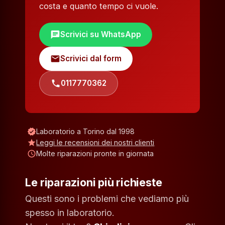
costa e quanto tempo ci vuole.
chat
Scrivici su WhatsApp
mail
Scrivici dal form
phone
0117770362
verified
Laboratorio a Torino dal 1998
star
Leggi le recensioni dei nostri clienti
schedule
Molte riparazioni pronte in giornata
Le riparazioni più richieste
Questi sono i problemi che vediamo più
spesso in laboratorio.