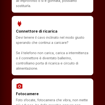
all'improvviso o si è gonfiata, possiamo
sostituirla.
power
Connettore di ricarica
Devi tenere il cavo inclinato nel modo giusto
sperando che continui a caricare?
Se il telefono non carica, carica a intermittenza
o il connettore è diventato ballerino,
controlliamo porta di ricarica e circuito di
alimentazione.
photo_camera
Fotocamere
Foto sfocate, fotocamera che vibra, non mette