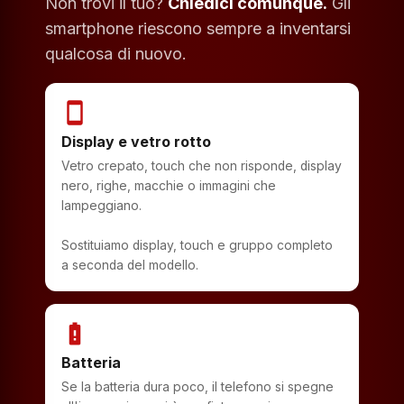
Non trovi il tuo?
Chiedici comunque.
Gli
smartphone riescono sempre a inventarsi
qualcosa di nuovo.
smartphone
Display e vetro rotto
Vetro crepato, touch che non risponde, display
nero, righe, macchie o immagini che
lampeggiano.
Sostituiamo display, touch e gruppo completo
a seconda del modello.
battery_alert
Batteria
Se la batteria dura poco, il telefono si spegne