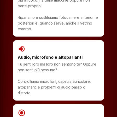
più a fuoco, ha delle macchie oppure non
parte proprio.
Ripariamo e sostituiamo fotocamere anteriori e
posteriori e, quando serve, anche il vetrino
esterno.
volume_up
Audio, microfono e altoparlanti
Tu senti loro ma loro non sentono te? Oppure
non senti più nessuno?
Controlliamo microfoni, capsula auricolare,
altoparlanti e problemi di audio basso o
distorto.
radio_button_checked