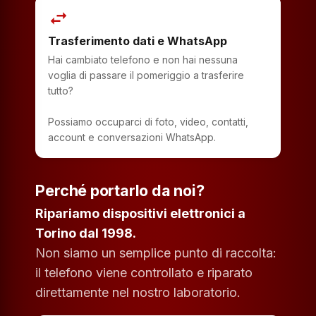
swap_horiz
Trasferimento dati e WhatsApp
Hai cambiato telefono e non hai nessuna
voglia di passare il pomeriggio a trasferire
tutto?
Possiamo occuparci di foto, video, contatti,
account e conversazioni WhatsApp.
Perché portarlo da noi?
Ripariamo dispositivi elettronici a
Torino dal 1998.
Non siamo un semplice punto di raccolta:
il telefono viene controllato e riparato
direttamente nel nostro laboratorio.