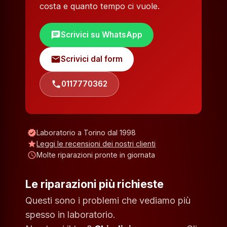
costa e quanto tempo ci vuole.
chat
Scrivici su WhatsApp
mail
Scrivici dal form
phone
0117770362
verified
Laboratorio a Torino dal 1998
star
Leggi le recensioni dei nostri clienti
schedule
Molte riparazioni pronte in giornata
Le riparazioni più richieste
Questi sono i problemi che vediamo più
spesso in laboratorio.