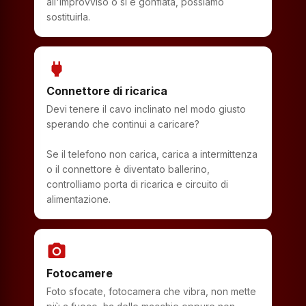
all'improvviso o si è gonfiata, possiamo
sostituirla.
power
Connettore di ricarica
Devi tenere il cavo inclinato nel modo giusto
sperando che continui a caricare?
Se il telefono non carica, carica a intermittenza
o il connettore è diventato ballerino,
controlliamo porta di ricarica e circuito di
alimentazione.
photo_camera
Fotocamere
Foto sfocate, fotocamera che vibra, non mette