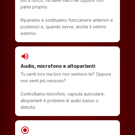
più a fuoco, ha delle macchie oppure non
parte proprio.
Ripariamo e sostituiamo fotocamere anteriori e
posteriori e, quando serve, anche il vetrino
esterno.
volume_up
Audio, microfono e altoparlanti
Tu senti loro ma loro non sentono te? Oppure
non senti più nessuno?
Controlliamo microfoni, capsula auricolare,
altoparlanti e problemi di audio basso o
distorto.
radio_button_checked