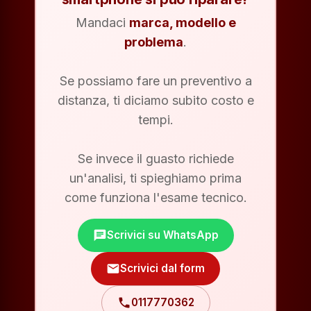
Mandaci
marca, modello e
problema
.
Se possiamo fare un preventivo a
distanza, ti diciamo subito costo e
tempi.
Se invece il guasto richiede
un'analisi, ti spieghiamo prima
come funziona l'esame tecnico.
chat
Scrivici su WhatsApp
mail
Scrivici dal form
phone
0117770362