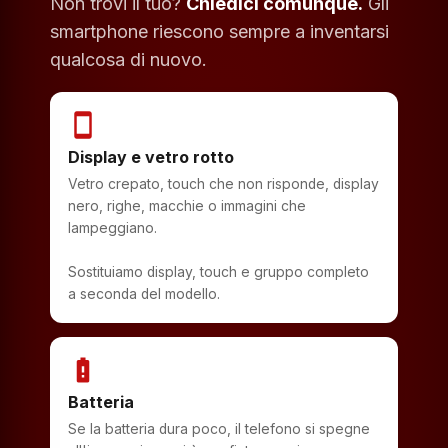
Non trovi il tuo?
Chiedici comunque.
Gli
smartphone riescono sempre a inventarsi
qualcosa di nuovo.
smartphone
Display e vetro rotto
Vetro crepato, touch che non risponde, display
nero, righe, macchie o immagini che
lampeggiano.
Sostituiamo display, touch e gruppo completo
a seconda del modello.
battery_alert
Batteria
Se la batteria dura poco, il telefono si spegne