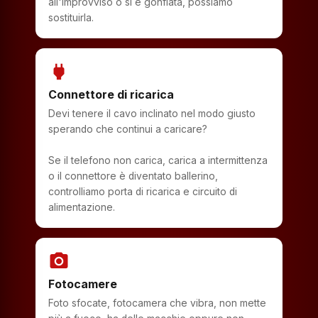
all'improvviso o si è gonfiata, possiamo
sostituirla.
power
Connettore di ricarica
Devi tenere il cavo inclinato nel modo giusto
sperando che continui a caricare?
Se il telefono non carica, carica a intermittenza
o il connettore è diventato ballerino,
controlliamo porta di ricarica e circuito di
alimentazione.
photo_camera
Fotocamere
Foto sfocate, fotocamera che vibra, non mette