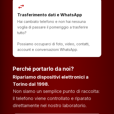
swap_horiz
Trasferimento dati e WhatsApp
Hai cambiato telefono e non hai nessuna
voglia di passare il pomeriggio a trasferire
tutto?
Possiamo occuparci di foto, video, contatti,
account e conversazioni WhatsApp.
Perché portarlo da noi?
Ripariamo dispositivi elettronici a
Torino dal 1998.
Non siamo un semplice punto di raccolta:
il telefono viene controllato e riparato
direttamente nel nostro laboratorio.