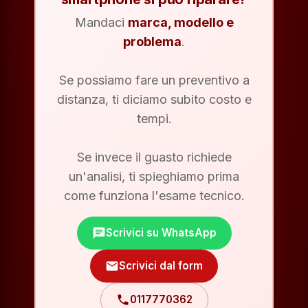
Mandaci
marca, modello e
problema
.
Se possiamo fare un preventivo a
distanza, ti diciamo subito costo e
tempi.
Se invece il guasto richiede
un'analisi, ti spieghiamo prima
come funziona l'esame tecnico.
chat
Scrivici su WhatsApp
mail
Scrivici dal form
phone
0117770362