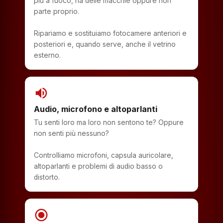
più a fuoco, ha delle macchie oppure non
parte proprio.
Ripariamo e sostituiamo fotocamere anteriori e
posteriori e, quando serve, anche il vetrino
esterno.
volume_up
Audio, microfono e altoparlanti
Tu senti loro ma loro non sentono te? Oppure
non senti più nessuno?
Controlliamo microfoni, capsula auricolare,
altoparlanti e problemi di audio basso o
distorto.
radio_button_checked