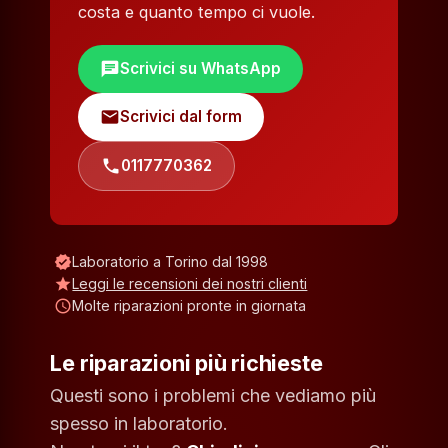
costa e quanto tempo ci vuole.
chat
Scrivici su WhatsApp
mail
Scrivici dal form
phone
0117770362
verified
Laboratorio a Torino dal 1998
star
Leggi le recensioni dei nostri clienti
schedule
Molte riparazioni pronte in giornata
Le riparazioni più richieste
Questi sono i problemi che vediamo più
spesso in laboratorio.