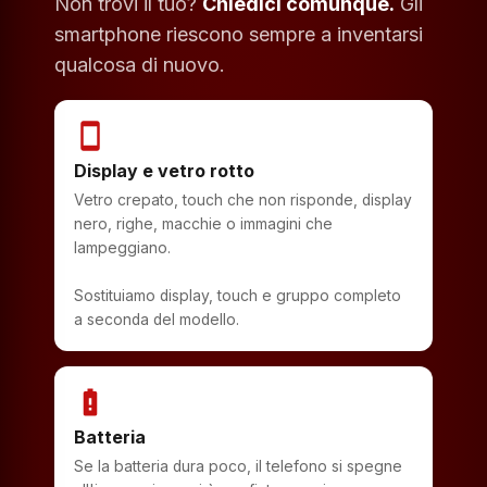
Non trovi il tuo?
Chiedici comunque.
Gli
smartphone riescono sempre a inventarsi
qualcosa di nuovo.
smartphone
Display e vetro rotto
Vetro crepato, touch che non risponde, display
nero, righe, macchie o immagini che
lampeggiano.
Sostituiamo display, touch e gruppo completo
a seconda del modello.
battery_alert
Batteria
Se la batteria dura poco, il telefono si spegne