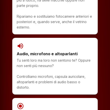
più a fuoco, ha delle macchie oppure non
parte proprio.
Ripariamo e sostituiamo fotocamere anteriori e
posteriori e, quando serve, anche il vetrino
esterno.
volume_up
Audio, microfono e altoparlanti
Tu senti loro ma loro non sentono te? Oppure
non senti più nessuno?
Controlliamo microfoni, capsula auricolare,
altoparlanti e problemi di audio basso o
distorto.
radio_button_checked