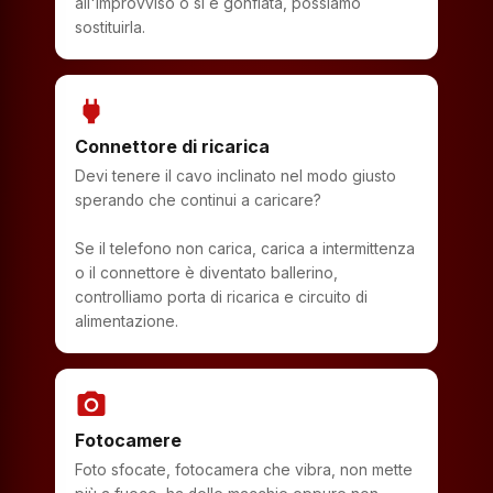
all'improvviso o si è gonfiata, possiamo
sostituirla.
power
Connettore di ricarica
Devi tenere il cavo inclinato nel modo giusto
sperando che continui a caricare?
Se il telefono non carica, carica a intermittenza
o il connettore è diventato ballerino,
controlliamo porta di ricarica e circuito di
alimentazione.
photo_camera
Fotocamere
Foto sfocate, fotocamera che vibra, non mette