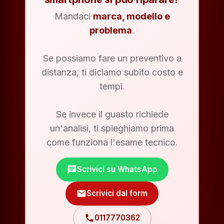
Mandaci
marca, modello e
problema
.
Se possiamo fare un preventivo a
distanza, ti diciamo subito costo e
tempi.
Se invece il guasto richiede
un'analisi, ti spieghiamo prima
come funziona l'esame tecnico.
chat
Scrivici su WhatsApp
mail
Scrivici dal form
phone
0117770362