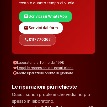
costa e quanto tempo ci vuole.
chat
Scrivici su WhatsApp
mail
Scrivici dal form
phone
0117770362
verified
Laboratorio a Torino dal 1998
star
Leggi le recensioni dei nostri clienti
schedule
Molte riparazioni pronte in giornata
Le riparazioni più richieste
Questi sono i problemi che vediamo più
spesso in laboratorio.