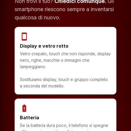
Non trovi il tuo?
Chiedici comunque.
Gli
smartphone riescono sempre a inventarsi
qualcosa di nuovo.
smartphone
Display e vetro rotto
Vetro crepato, touch che non risponde, display
nero, righe, macchie o immagini che
lampeggiano.
Sostituiamo display, touch e gruppo completo
a seconda del modello.
battery_alert
Batteria
Se la batteria dura poco, il telefono si spegne