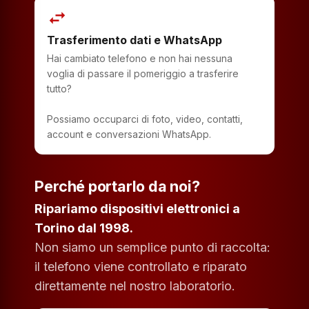
swap_horiz
Trasferimento dati e WhatsApp
Hai cambiato telefono e non hai nessuna
voglia di passare il pomeriggio a trasferire
tutto?
Possiamo occuparci di foto, video, contatti,
account e conversazioni WhatsApp.
Perché portarlo da noi?
Ripariamo dispositivi elettronici a
Torino dal 1998.
Non siamo un semplice punto di raccolta:
il telefono viene controllato e riparato
direttamente nel nostro laboratorio.