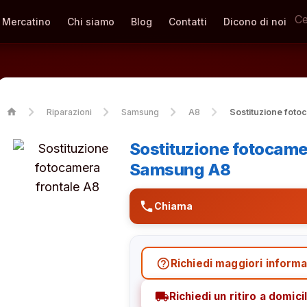
Mercatino
Chi siamo
Blog
Contatti
Dicono di noi
home
Riparazioni
Samsung
A8
Sostituzione foto
Sostituzione fotocame
Samsung A8
phone
Chiama
help_outline
Richiedi maggiori informa
local_shipping
Richiedi un ritiro a domicil