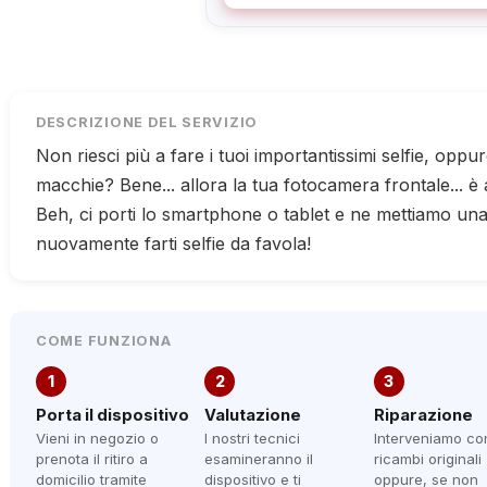
DESCRIZIONE DEL SERVIZIO
Non riesci più a fare i tuoi importantissimi selfie, oppu
macchie? Bene... allora la tua fotocamera frontale... è a
Beh, ci porti lo smartphone o tablet e ne mettiamo una
nuovamente farti selfie da favola!
COME FUNZIONA
1
2
3
Porta il dispositivo
Valutazione
Riparazione
Vieni in negozio o
I nostri tecnici
Interveniamo co
prenota il ritiro a
esamineranno il
ricambi originali
domicilio tramite
dispositivo e ti
oppure, se non