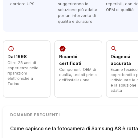
corriere UPS
suggeriranno la
reperibili, con r
soluzione più adatta
OEM di qualità
per un intervento di
qualità e duraturo
history
verified
search
Dal 1998
Ricambi
Diagnosi
Oltre 28 anni di
certificati
accurata
esperienza nelle
Componenti OEM di
Esame tecnico
riparazioni
qualità, testati prima
approfondito 
elettroniche a
dell'installazione
individuare la
Torino
e la soluzione 
adatta
DOMANDE FREQUENTI
Come capisco se la fotocamera di Samsung A8 è rott