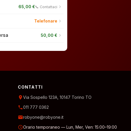
chevron_right
65,00 €
📞 Contattaci
chevron_right
Telefonare
ersa
chevron_right
50,00 €
CONTATTI
location_on
Via Sospello 123A, 10147 Torino TO
phone
011 777 0362
email
robyone@robyone.it
schedule
Orario temporaneo — Lun, Mer, Ven: 15:00–19:00