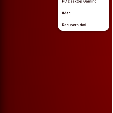
PC Desktop Gaming
iMac
Recupero dati