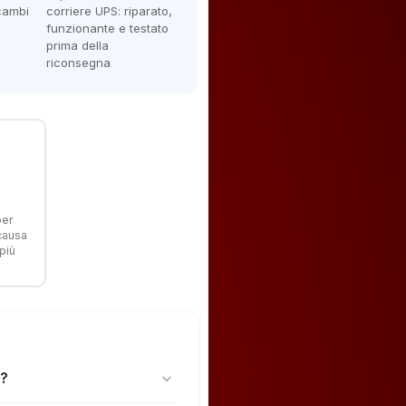
icambi
corriere UPS: riparato,
funzionante e testato
prima della
riconsegna
per
 causa
più
a?
expand_more