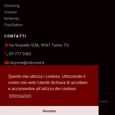
Samsung
Huawei
Nintendo
PlayStation
CONTATTI
location_on
Via Sospello 123A, 10147 Torino TO
phone
011 777 0362
email
robyone@robyone.it
schedule
Orario temporaneo — Lun, Mer, Ven: 15:00–19:00
Questo sito utilizza i cookies. Utilizzando il
Mar, Gio, Sab: 10:00–12:30
Domenica: chiuso
nostro sito web l'utente dichiara di accettare
e acconsentire all'utilizzo dei cookies.
Informazioni
– 2026 RobyOne – Laboratorio riparazioni specializzato a Torino
– P.IVA 07636130010
Accetto
Privacy policy