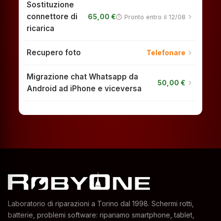
Sostituzione
connettore di
chevron_right
65,00 €
⏱ Pronto entro il 12/08
ricarica
Recupero foto
chevron_right
Telefonare
Migrazione chat Whatsapp da
chevron_right
50,00 €
Android ad iPhone e viceversa
Laboratorio di riparazioni a Torino dal 1998. Schermi rotti,
batterie, problemi software: ripariamo smartphone, tablet,