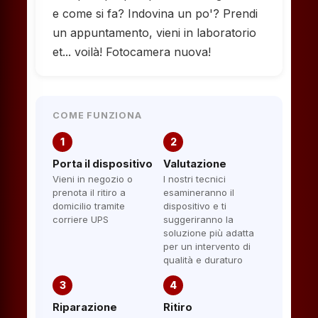
e come si fa? Indovina un po'? Prendi
un appuntamento, vieni in laboratorio
et... voilà! Fotocamera nuova!
COME FUNZIONA
1
2
Porta il dispositivo
Valutazione
Vieni in negozio o
I nostri tecnici
prenota il ritiro a
esamineranno il
domicilio tramite
dispositivo e ti
corriere UPS
suggeriranno la
soluzione più adatta
per un intervento di
qualità e duraturo
3
4
Riparazione
Ritiro