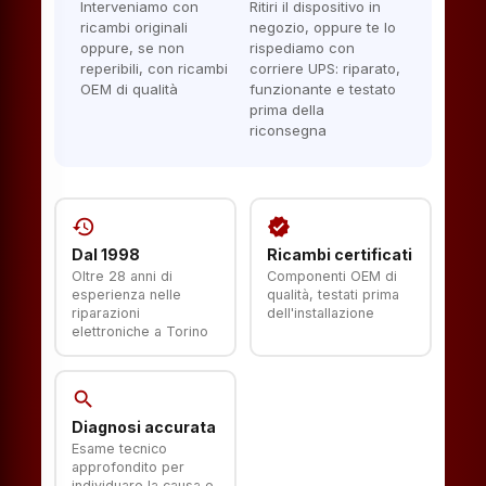
Interveniamo con
Ritiri il dispositivo in
ricambi originali
negozio, oppure te lo
oppure, se non
rispediamo con
reperibili, con ricambi
corriere UPS: riparato,
OEM di qualità
funzionante e testato
prima della
riconsegna
history
verified
Dal 1998
Ricambi certificati
Oltre 28 anni di
Componenti OEM di
esperienza nelle
qualità, testati prima
riparazioni
dell'installazione
elettroniche a Torino
search
Diagnosi accurata
Esame tecnico
approfondito per
individuare la causa e