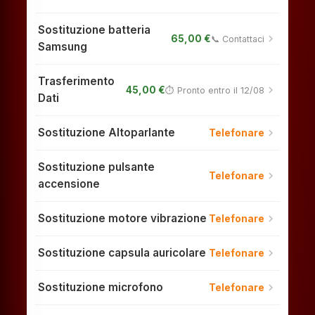
Sostituzione batteria
chevron_right
65,00 €
📞 Contattaci
Samsung
Trasferimento
chevron_right
45,00 €
⏱ Pronto entro il 12/08
Dati
Sostituzione Altoparlante
chevron_right
Telefonare
Sostituzione pulsante
chevron_right
Telefonare
accensione
Sostituzione motore vibrazione
chevron_right
Telefonare
Sostituzione capsula auricolare
chevron_right
Telefonare
Sostituzione microfono
chevron_right
Telefonare