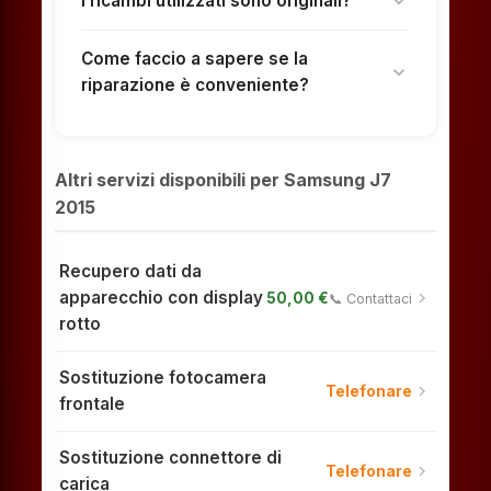
I ricambi utilizzati sono originali?
expand_more
Come faccio a sapere se la
expand_more
riparazione è conveniente?
Altri servizi disponibili per Samsung J7
2015
Recupero dati da
apparecchio con display
chevron_right
50,00 €
📞 Contattaci
rotto
Sostituzione fotocamera
chevron_right
Telefonare
frontale
Sostituzione connettore di
chevron_right
Telefonare
carica