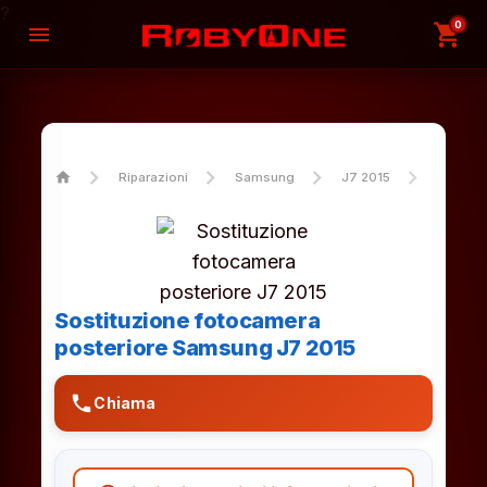
?
0
shopping_cart
menu
home
Riparazioni
Samsung
J7 2015
Sostitu
Sostituzione fotocamera
posteriore Samsung J7 2015
phone
Chiama