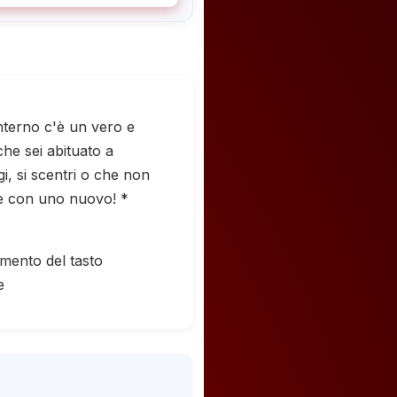
nterno c'è un vero e
he sei abituato a
i, si scentri o che non
re con uno nuovo! *
ento del tasto
e