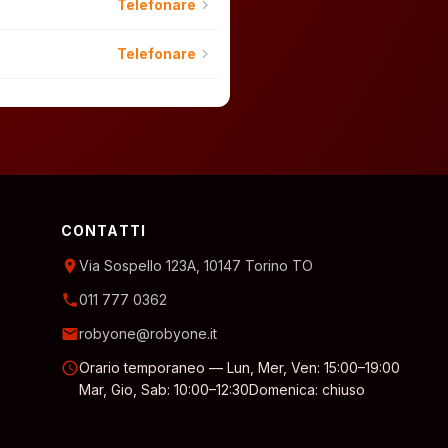
chevron_right
Telefonare
chevron_right
Telefonare
CONTATTI
location_on
Via Sospello 123A, 10147 Torino TO
phone
011 777 0362
email
robyone@robyone.it
schedule
Orario temporaneo — Lun, Mer, Ven: 15:00–19:00
Mar, Gio, Sab: 10:00–12:30
Domenica: chiuso