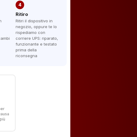
4
Ritiro
n
Ritiri il dispositivo in
negozio, oppure te lo
rispediamo con
icambi
corriere UPS: riparato,
funzionante e testato
prima della
riconsegna
per
 causa
più