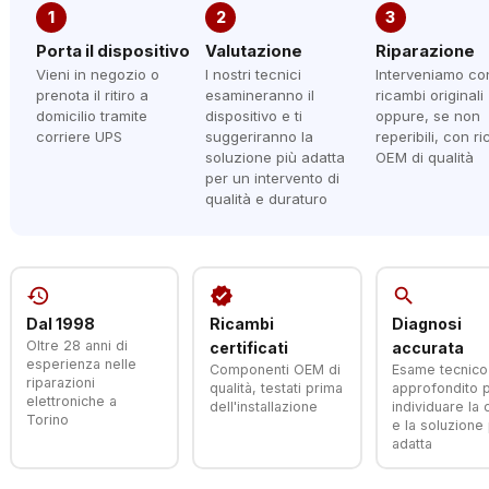
1
2
3
Porta il dispositivo
Valutazione
Riparazione
Vieni in negozio o
I nostri tecnici
Interveniamo co
prenota il ritiro a
esamineranno il
ricambi originali
domicilio tramite
dispositivo e ti
oppure, se non
corriere UPS
suggeriranno la
reperibili, con r
soluzione più adatta
OEM di qualità
per un intervento di
qualità e duraturo
history
verified
search
Dal 1998
Ricambi
Diagnosi
Oltre 28 anni di
certificati
accurata
esperienza nelle
Componenti OEM di
Esame tecnico
riparazioni
qualità, testati prima
approfondito 
elettroniche a
dell'installazione
individuare la
Torino
e la soluzione 
adatta