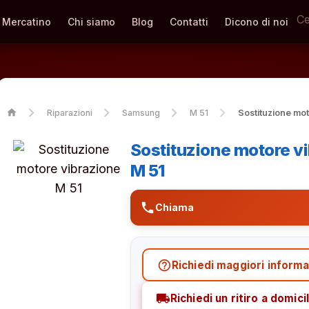
Mercatino
Chi siamo
Blog
Contatti
Dicono di noi
home
Riparazioni
Samsung
M 51
Sostituzione mot
Sostituzione motore 
M 51
phone
Chiama
help_outline
Richiedi maggiori informa
local_shipping
Richiedi un ritiro a domicil