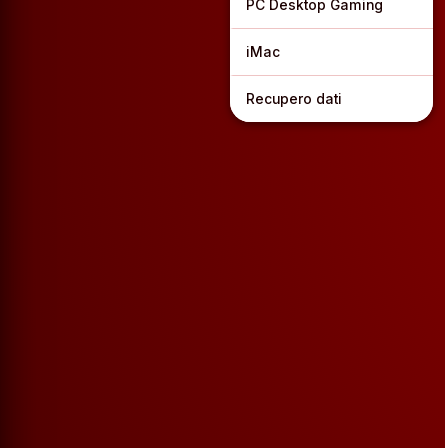
PC Desktop Gaming
iMac
Recupero dati