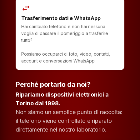
swap_horiz
Trasferimento dati e WhatsApp
Hai cambiato telefono e non hai nessuna
voglia di passare il pomeriggio a trasferire
tutto?
Possiamo occuparci di foto, video, contatti,
account e conversazioni WhatsApp.
Perché portarlo da noi?
Ripariamo dispositivi elettronici a
Torino dal 1998.
Non siamo un semplice punto di raccolta:
il telefono viene controllato e riparato
direttamente nel nostro laboratorio.