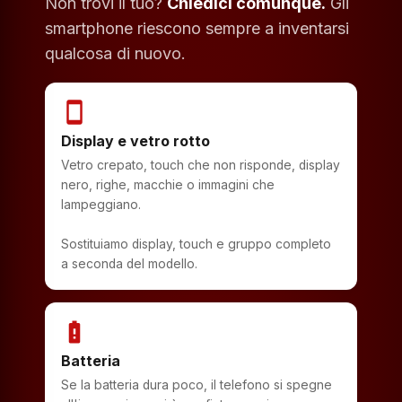
Non trovi il tuo?
Chiedici comunque.
Gli
smartphone riescono sempre a inventarsi
qualcosa di nuovo.
smartphone
Display e vetro rotto
Vetro crepato, touch che non risponde, display
nero, righe, macchie o immagini che
lampeggiano.
Sostituiamo display, touch e gruppo completo
a seconda del modello.
battery_alert
Batteria
Se la batteria dura poco, il telefono si spegne