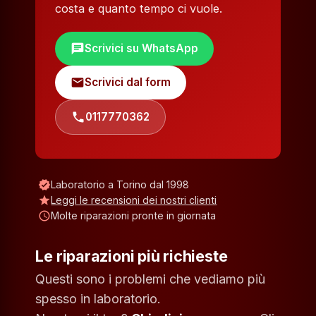
costa e quanto tempo ci vuole.
chat
Scrivici su WhatsApp
mail
Scrivici dal form
phone
0117770362
verified
Laboratorio a Torino dal 1998
star
Leggi le recensioni dei nostri clienti
schedule
Molte riparazioni pronte in giornata
Le riparazioni più richieste
Questi sono i problemi che vediamo più
spesso in laboratorio.