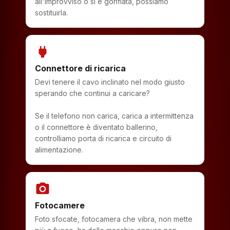
all'improvviso o si è gonfiata, possiamo
sostituirla.
power
Connettore di ricarica
Devi tenere il cavo inclinato nel modo giusto
sperando che continui a caricare?
Se il telefono non carica, carica a intermittenza
o il connettore è diventato ballerino,
controlliamo porta di ricarica e circuito di
alimentazione.
photo_camera
Fotocamere
Foto sfocate, fotocamera che vibra, non mette