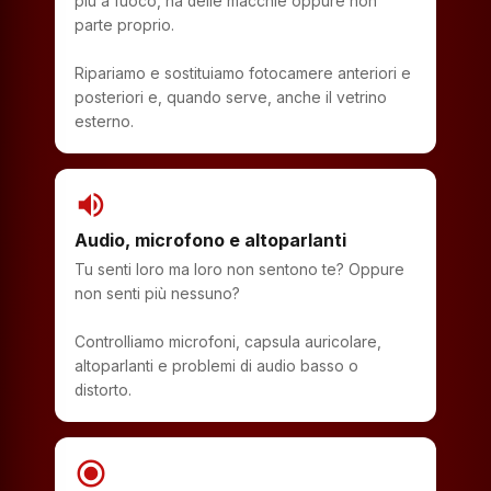
più a fuoco, ha delle macchie oppure non
parte proprio.
Ripariamo e sostituiamo fotocamere anteriori e
posteriori e, quando serve, anche il vetrino
esterno.
volume_up
Audio, microfono e altoparlanti
Tu senti loro ma loro non sentono te? Oppure
non senti più nessuno?
Controlliamo microfoni, capsula auricolare,
altoparlanti e problemi di audio basso o
distorto.
radio_button_checked