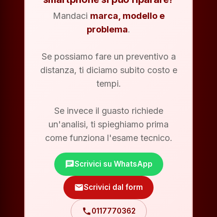
Mandaci
marca, modello e
problema
.
Se possiamo fare un preventivo a
distanza, ti diciamo subito costo e
tempi.
Se invece il guasto richiede
un'analisi, ti spieghiamo prima
come funziona l'esame tecnico.
chat
Scrivici su WhatsApp
mail
Scrivici dal form
phone
0117770362