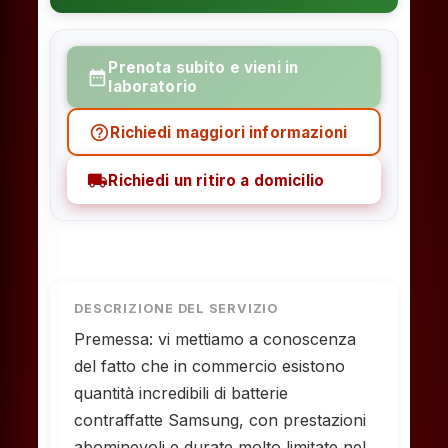
Prenota subito e vieni in
date_range
laboratorio
help_outline
Richiedi maggiori informazioni
local_shipping
Richiedi un ritiro a domicilio
DESCRIZIONE DEL SERVIZIO
Premessa: vi mettiamo a conoscenza
del fatto che in commercio esistono
quantità incredibili di batterie
contraffatte Samsung, con prestazioni
abominevoli e durate molto limitate nel