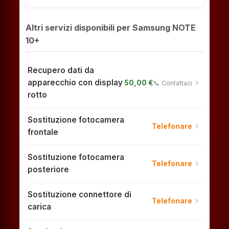
Altri servizi disponibili per Samsung NOTE
10+
Recupero dati da
apparecchio con display
chevron_right
50,00 €
📞 Contattaci
rotto
Sostituzione fotocamera
chevron_right
Telefonare
frontale
Sostituzione fotocamera
chevron_right
Telefonare
posteriore
Sostituzione connettore di
chevron_right
Telefonare
carica