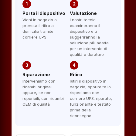
1
2
Porta il dispositivo
Valutazione
Vieni in negozio o
I nostri tecnici
prenota il ritiro a
esamineranno il
domicilio tramite
dispositivo e ti
corriere UPS
suggeriranno la
soluzione più adatta
per un intervento di
qualità e duraturo
3
4
Riparazione
Ritiro
Interveniamo con
Ritiri il dispositivo in
ricambi originali
negozio, oppure te lo
oppure, se non
rispediamo con
reperibili, con ricambi
corriere UPS: riparato,
OEM di qualità
funzionante e testato
prima della
riconsegna