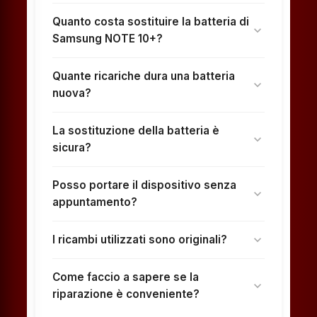
Quanto costa sostituire la batteria di
expand_more
Samsung NOTE 10+?
Quante ricariche dura una batteria
expand_more
nuova?
La sostituzione della batteria è
expand_more
sicura?
Posso portare il dispositivo senza
expand_more
appuntamento?
I ricambi utilizzati sono originali?
expand_more
Come faccio a sapere se la
expand_more
riparazione è conveniente?