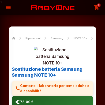
?
0
shopping_cart
menu
home
Riparazioni
Samsung
NOTE 10+
Sosti
Sostituzione batteria Samsung
Samsung NOTE 10+
Contatta il laboratorio per tempistiche e
phone
disponibilità
euro_symbol
75,00 €