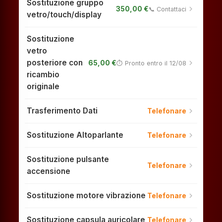
Sostituzione gruppo
chevron_right
350,00 €
📞 Contattaci
vetro/touch/display
Sostituzione
vetro
posteriore con
chevron_right
65,00 €
⏱ Pronto entro il 12/08
ricambio
originale
Trasferimento Dati
chevron_right
Telefonare
Sostituzione Altoparlante
chevron_right
Telefonare
Sostituzione pulsante
chevron_right
Telefonare
accensione
Sostituzione motore vibrazione
chevron_right
Telefonare
Sostituzione capsula auricolare
chevron_right
Telefonare