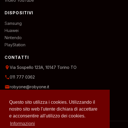
Video YouTube
DISPOSITIVI
Samsung
Huawei
Nintendo
PlayStation
CONTATTI
location_on
Via Sospello 123A, 10147 Torino TO
phone
011 777 0362
email
robyone@robyone.it
schedule
Orario temporaneo — Lun, Mer, Ven: 15:00–19:00
Questo sito utilizza i cookies. Utilizzando il
Mar, Gio, Sab: 10:00–12:30
Domenica: chiuso
nostro sito web l'utente dichiara di accettare
e acconsentire all'utilizzo dei cookies.
Informazioni