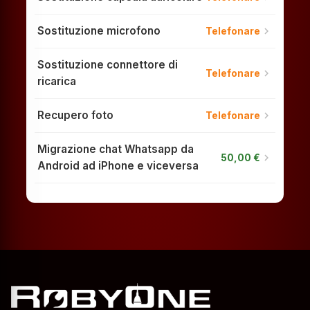
Sostituzione microfono
chevron_right
Telefonare
Sostituzione connettore di
chevron_right
Telefonare
ricarica
Recupero foto
chevron_right
Telefonare
Migrazione chat Whatsapp da
chevron_right
50,00 €
Android ad iPhone e viceversa