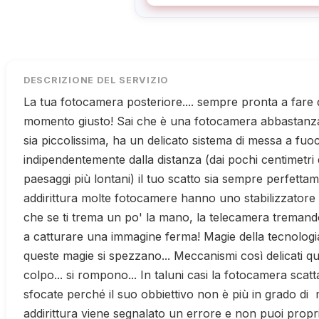
DESCRIZIONE DEL SERVIZIO
La tua fotocamera posteriore.... sempre pronta a fare deg
momento giusto! Sai che è una fotocamera abbastanza
sia piccolissima, ha un delicato sistema di messa a fu
indipendentemente dalla distanza (dai pochi centimetri
paesaggi più lontani) il tuo scatto sia sempre perfetta
addirittura molte fotocamere hanno uno stabilizzatore 
che se ti trema un po' la mano, la telecamera tremand
a catturare una immagine ferma! Magie della tecnologia.
queste magie si spezzano... Meccanismi così delicati
colpo... si rompono... In taluni casi la fotocamera scat
sfocate perché il suo obbiettivo non è più in grado di mu
addirittura viene segnalato un errore e non puoi proprio