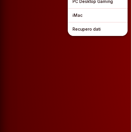
PC Desktop Gaming
iMac
Recupero dati