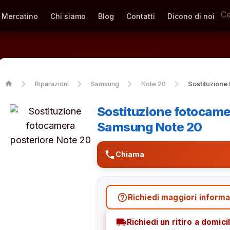
Mercatino
Chi siamo
Blog
Contatti
Dicono di noi
home
Riparazioni
Samsung
Note 20
Sostituzione
Sostituzione fotocame
Samsung Note 20
phone
Chiama
help_outline
Richiedi maggiori informa
local_shipping
Richiedi un ritiro a domicil