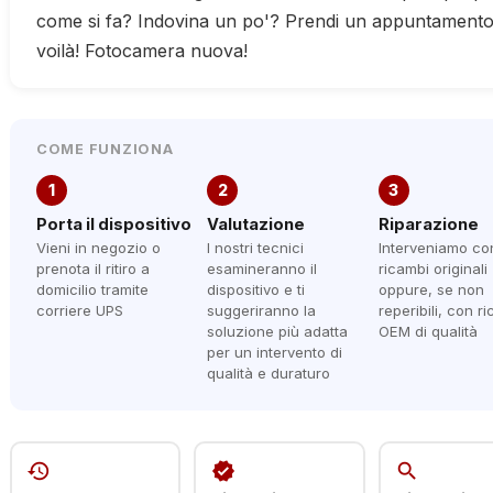
come si fa? Indovina un po'? Prendi un appuntamento, v
voilà! Fotocamera nuova!
COME FUNZIONA
1
2
3
Porta il dispositivo
Valutazione
Riparazione
Vieni in negozio o
I nostri tecnici
Interveniamo co
prenota il ritiro a
esamineranno il
ricambi originali
domicilio tramite
dispositivo e ti
oppure, se non
corriere UPS
suggeriranno la
reperibili, con r
soluzione più adatta
OEM di qualità
per un intervento di
qualità e duraturo
history
verified
search