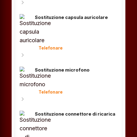
chevron_right
Sostituzione capsula auricolare
Telefonare
chevron_right
Sostituzione microfono
Telefonare
chevron_right
Sostituzione connettore di ricarica