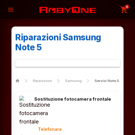
0
shopping_cart
menu
Riparazioni Samsung
Note 5
home
Riparazioni
Samsung
Servizi Note 5
Sostituzione fotocamera frontale
Telefonare