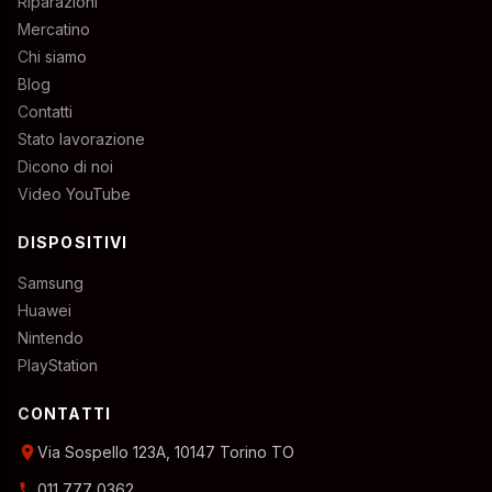
Riparazioni
Mercatino
Chi siamo
Blog
Contatti
Stato lavorazione
Dicono di noi
Video YouTube
DISPOSITIVI
Samsung
Huawei
Nintendo
PlayStation
CONTATTI
location_on
Via Sospello 123A, 10147 Torino TO
phone
011 777 0362