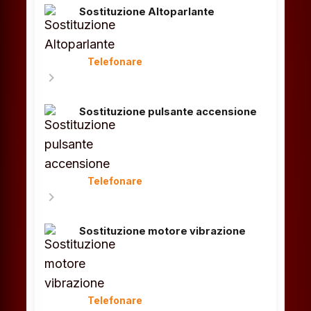
Sostituzione Altoparlante
Telefonare
chevron_right
Sostituzione pulsante accensione
Telefonare
chevron_right
Sostituzione motore vibrazione
Telefonare