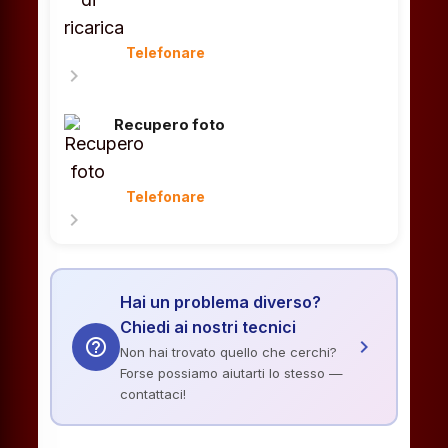
Telefonare
chevron_right
Recupero foto
Telefonare
chevron_right
Hai un problema diverso?
Chiedi ai nostri tecnici
help_outline
chevron_right
Non hai trovato quello che cerchi?
Forse possiamo aiutarti lo stesso —
contattaci!