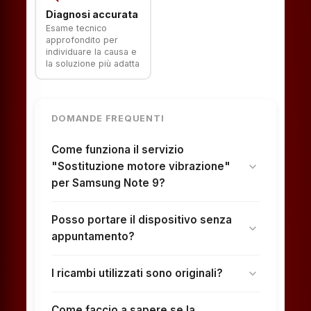
Diagnosi accurata
Esame tecnico
approfondito per
individuare la causa e
la soluzione più adatta
DOMANDE FREQUENTI
Come funziona il servizio
"Sostituzione motore vibrazione"
expand_more
per Samsung Note 9?
Posso portare il dispositivo senza
expand_more
appuntamento?
I ricambi utilizzati sono originali?
expand_more
Come faccio a sapere se la