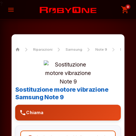
?
0
shopping_cart
menu
home
Riparazioni
Samsung
Note 9
Sostituz
Sostituzione motore vibrazione
Samsung Note 9
phone
Chiama