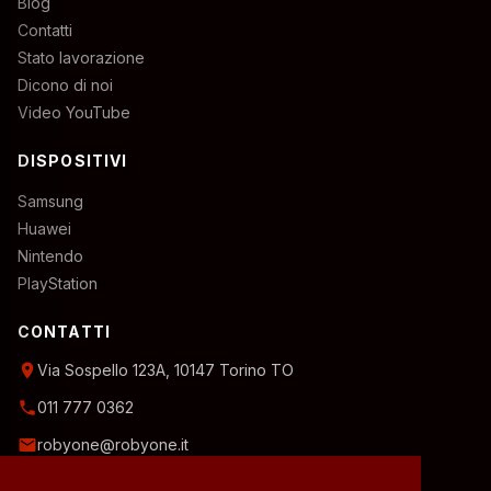
Blog
Contatti
Stato lavorazione
Dicono di noi
Video YouTube
DISPOSITIVI
Samsung
Huawei
Nintendo
PlayStation
CONTATTI
location_on
Via Sospello 123A, 10147 Torino TO
phone
011 777 0362
email
robyone@robyone.it
schedule
Orario temporaneo — Lun, Mer, Ven: 15:00–19:00