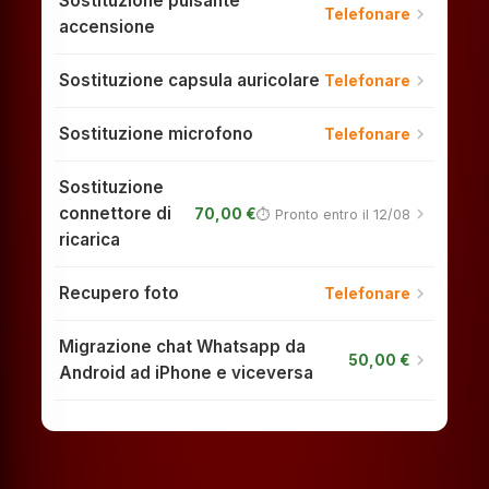
Sostituzione pulsante
chevron_right
Telefonare
accensione
Sostituzione capsula auricolare
chevron_right
Telefonare
Sostituzione microfono
chevron_right
Telefonare
Sostituzione
connettore di
chevron_right
70,00 €
⏱ Pronto entro il 12/08
ricarica
Recupero foto
chevron_right
Telefonare
Migrazione chat Whatsapp da
chevron_right
50,00 €
Android ad iPhone e viceversa