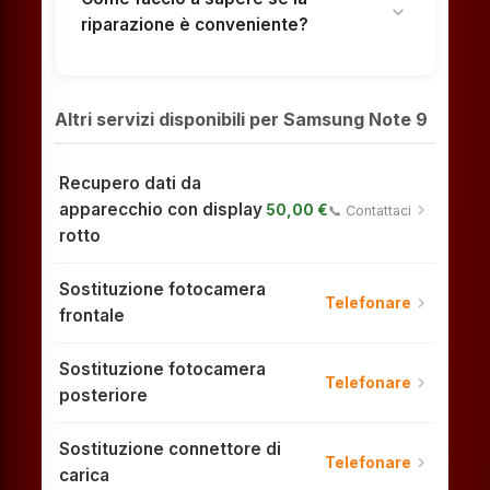
expand_more
riparazione è conveniente?
Altri servizi disponibili per Samsung Note 9
Recupero dati da
apparecchio con display
chevron_right
50,00 €
📞 Contattaci
rotto
Sostituzione fotocamera
chevron_right
Telefonare
frontale
Sostituzione fotocamera
chevron_right
Telefonare
posteriore
Sostituzione connettore di
chevron_right
Telefonare
carica