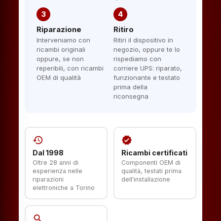
3
4
Riparazione
Ritiro
Interveniamo con
Ritiri il dispositivo in
ricambi originali
negozio, oppure te lo
oppure, se non
rispediamo con
reperibili, con ricambi
corriere UPS: riparato,
OEM di qualità
funzionante e testato
prima della
riconsegna
history
verified
Dal 1998
Ricambi certificati
Oltre 28 anni di
Componenti OEM di
esperienza nelle
qualità, testati prima
riparazioni
dell'installazione
elettroniche a Torino
search