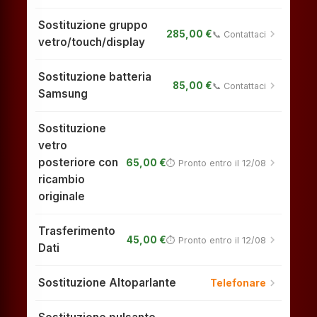
Sostituzione gruppo
chevron_right
285,00 €
📞 Contattaci
vetro/touch/display
Sostituzione batteria
chevron_right
85,00 €
📞 Contattaci
Samsung
Sostituzione
vetro
posteriore con
chevron_right
65,00 €
⏱ Pronto entro il 12/08
ricambio
originale
Trasferimento
chevron_right
45,00 €
⏱ Pronto entro il 12/08
Dati
Sostituzione Altoparlante
chevron_right
Telefonare