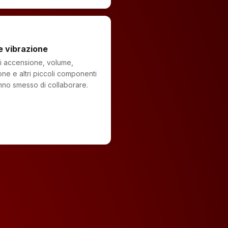
e vibrazione
i accensione, volume,
one e altri piccoli componenti
no smesso di collaborare.