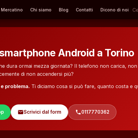
Mercatino
Chi siamo
Blog
Contatti
Dicono di noi
e
 smartphone Android a Torino
che dura ormai mezza giornata? Il telefono non carica, non 
icemente di non accendersi più?
 e problema.
Ti diciamo cosa si può fare, quanto costa e 
pp
mail
Scrivici dal form
phone
0117770362