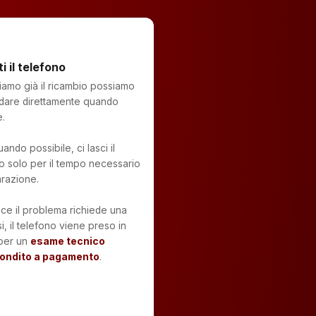
ti il telefono
amo già il ricambio possiamo
dare direttamente quando
.
ando possibile, ci lasci il
o solo per il tempo necessario
arazione.
ce il problema richiede una
i, il telefono viene preso in
 per un
esame tecnico
ondito a pagamento
.