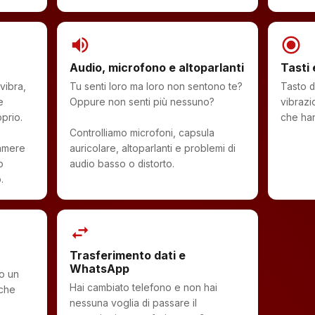
volume_up
radio_button_checked
Audio, microfono e altoparlanti
Tasti 
vibra,
Tu senti loro ma loro non sentono te?
Tasto d
e
Oppure non senti più nessuno?
vibrazi
prio.
che han
Controlliamo microfoni, capsula
camere
auricolare, altoparlanti e problemi di
o
audio basso o distorto.
.
swap_horiz
Trasferimento dati e
WhatsApp
ro un
Hai cambiato telefono e non hai
 che
nessuna voglia di passare il