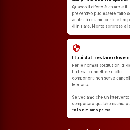
Quando il difetto è chiaro e il
preventivo può essere fatto 
analisi, ti diciamo costo e temp
di iniziare. Niente sorprese alla
security
I tuoi dati restano dove 
Per le normali sostituzioni di di
batteria, connettore e altri
componenti non serve cancella
telefono.
Se vediamo che un intervento
comportare qualche rischio per
te lo diciamo prima
.