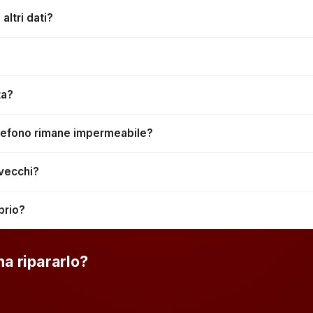
ltri dati?
ta?
telefono rimane impermeabile?
 vecchi?
prio?
na ripararlo?