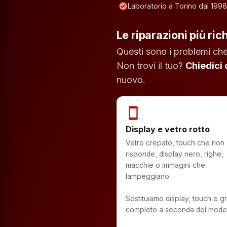
verified
Laboratorio a Torino dal 1998
Le riparazioni più ric
Questi sono i problemi che
Non trovi il tuo?
Chiedici
nuovo.
smartphone
Display e vetro rotto
Vetro crepato, touch che non
risponde, display nero, righe,
macchie o immagini che
lampeggiano.
Sostituiamo display, touch e 
completo a seconda del model