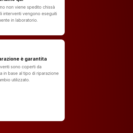
fono non viene spedito chissà
li interventi vengono eseguiti
mente in laboratorio.
arazione è garantita
erventi sono coperti da
a in base al tipo di riparazione
ambio utilizzato.