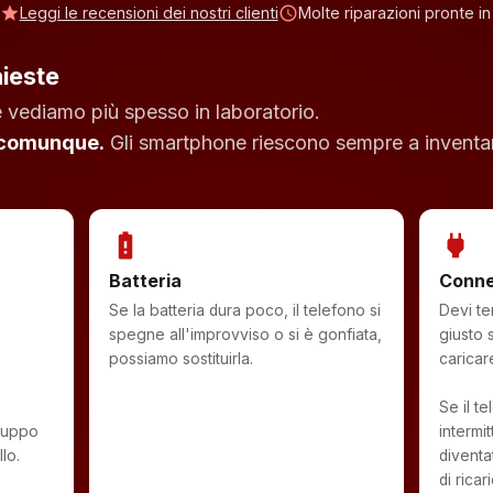
star
Leggi le recensioni dei nostri clienti
schedule
Molte riparazioni pronte in
hieste
 vediamo più spesso in laboratorio.
 comunque.
Gli smartphone riescono sempre a inventar
battery_alert
power
Batteria
Connet
Se la batteria dura poco, il telefono si
Devi te
spegne all'improvviso o si è gonfiata,
giusto 
possiamo sostituirla.
caricar
Se il t
gruppo
intermi
lo.
diventa
di ricar