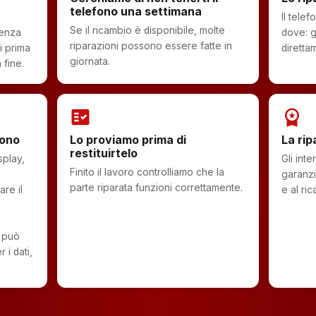
telefono una settimana
Il tele
Se il ricambio è disponibile, molte
senza
dove: g
riparazioni possono essere fatte in
i prima
diretta
giornata.
 fine.
fact_check
workspace_premium
sono
Lo proviamo prima di
La rip
restituirtelo
splay,
Gli int
Finito il lavoro controlliamo che la
garanzi
parte riparata funzioni correttamente.
re il
e al ric
 può
 i dati,