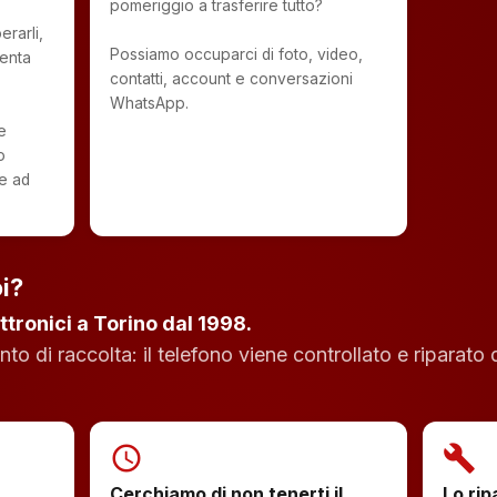
pomeriggio a trasferire tutto?
rarli,
Possiamo occuparci di foto, video,
enta
contatti, account e conversazioni
WhatsApp.
e
o
re ad
i?
ttronici a Torino dal 1998.
o di raccolta: il telefono viene controllato e riparato 
schedule
build
Cerchiamo di non tenerti il
Lo rip