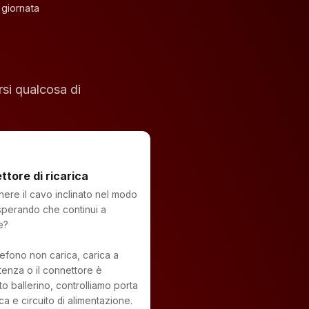
 giornata
si qualcosa di
tore di ricarica
nere il cavo inclinato nel modo
sperando che continui a
e?
elefono non carica, carica a
ttenza o il connettore è
to ballerino, controlliamo porta
ica e circuito di alimentazione.