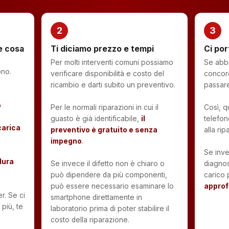
2
3
 e cosa
Ti diciamo prezzo e tempi
Ci por
Per molti interventi comuni possiamo
Se abbi
ono.
verificare disponibilità e costo del
concor
ricambio e darti subito un preventivo.
passare
o
Per le normali riparazioni in cui il
Così, qu
guasto è già identificabile,
il
telefon
carica
preventivo è gratuito e senza
alla rip
impegno
.
Se inve
dura
Se invece il difetto non è chiaro o
diagnos
può dipendere da più componenti,
carico
può essere necessario esaminare lo
approf
r. Se ci
smartphone direttamente in
più, te
laboratorio prima di poter stabilire il
costo della riparazione.