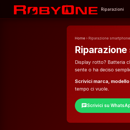
Riparazioni
Home
› Riparazione smartphon
Riparazione
Display rotto? Batteria 
sente o ha deciso sempl
Scrivici marca, modello
tempo ci vuole.
chat
Scrivici su WhatsA