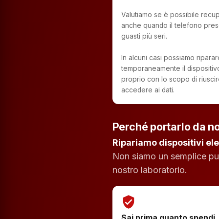
Valutiamo se è possibile recupe
anche quando il telefono pres
guasti più seri.
In alcuni casi possiamo riparar
temporaneamente il dispositiv
proprio con lo scopo di riusci
accedere ai dati.
Perché portarlo da no
Ripariamo dispositivi ele
Non siamo un semplice punt
nostro laboratorio.
verified_user
Sai prima quanto spendi