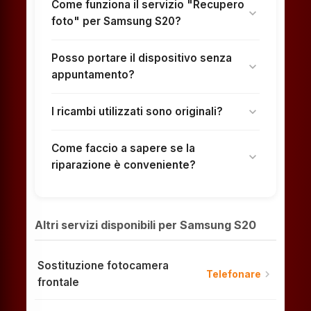
Come funziona il servizio "Recupero
expand_more
foto" per Samsung S20?
Posso portare il dispositivo senza
expand_more
appuntamento?
I ricambi utilizzati sono originali?
expand_more
Come faccio a sapere se la
expand_more
riparazione è conveniente?
Altri servizi disponibili per Samsung S20
Sostituzione fotocamera
chevron_right
Telefonare
frontale