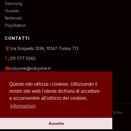
Samsung
Huawei
Nintendo
PlayStation
CONTATTI
location_on
Via Sospello 123A, 10147 Torino TO
phone
011 777 0362
email
robyone@robyone.it
schedule
Orario temporaneo — Lun, Mer, Ven: 15:00–19:00
Questo sito utilizza i cookies. Utilizzando il
Mar, Gio, Sab: 10:00–12:30
Domenica: chiuso
nostro sito web l'utente dichiara di accettare
e acconsentire all'utilizzo dei cookies.
Informazioni
– 2026 RobyOne – Laboratorio riparazioni specializzato a Torino
– P.IVA 07636130010
Accetto
Privacy policy