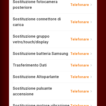
Sostituzione fotocamera
chevron_right
Telefonare
posteriore
Sostituzione connettore di
chevron_right
Telefonare
carica
Sostituzione gruppo
chevron_right
Telefonare
vetro/touch/display
Sostituzione batteria Samsung
chevron_right
Telefonare
Trasferimento Dati
chevron_right
Telefonare
Sostituzione Altoparlante
chevron_right
Telefonare
Sostituzione pulsante
chevron_right
Telefonare
accensione
Sostituzione motore vibrazione
chevron_right
Telefonare