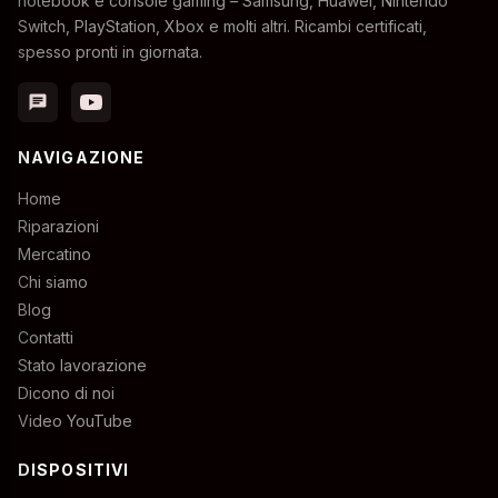
notebook e console gaming – Samsung, Huawei, Nintendo
Switch, PlayStation, Xbox e molti altri. Ricambi certificati,
spesso pronti in giornata.
chat
NAVIGAZIONE
Home
Riparazioni
Mercatino
Chi siamo
Blog
Contatti
Stato lavorazione
Dicono di noi
Video YouTube
DISPOSITIVI