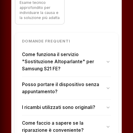
Esame tecnico
approfondito per
individuare la causa e
la soluzione più adatta
DOMANDE FREQUENTI
Come funziona il servizio
"Sostituzione Altoparlante" per
expand_more
Samsung S21 FE?
Posso portare il dispositivo senza
expand_more
appuntamento?
I ricambi utilizzati sono originali?
expand_more
Come faccio a sapere se la
expand_more
riparazione è conveniente?