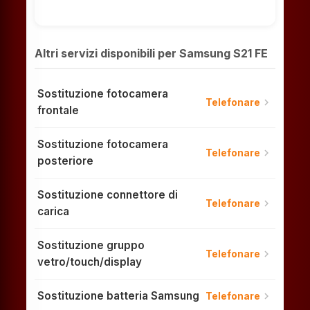
Altri servizi disponibili per Samsung S21 FE
Sostituzione fotocamera
chevron_right
Telefonare
frontale
Sostituzione fotocamera
chevron_right
Telefonare
posteriore
Sostituzione connettore di
chevron_right
Telefonare
carica
Sostituzione gruppo
chevron_right
Telefonare
vetro/touch/display
Sostituzione batteria Samsung
chevron_right
Telefonare