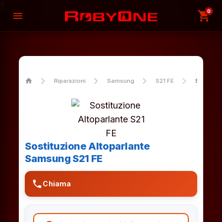
?
0
shopping_cart
menu
home
Riparazioni
Samsung
S21 FE
Sostituzi
Sostituzione Altoparlante
Samsung S21 FE
phone
Chiama