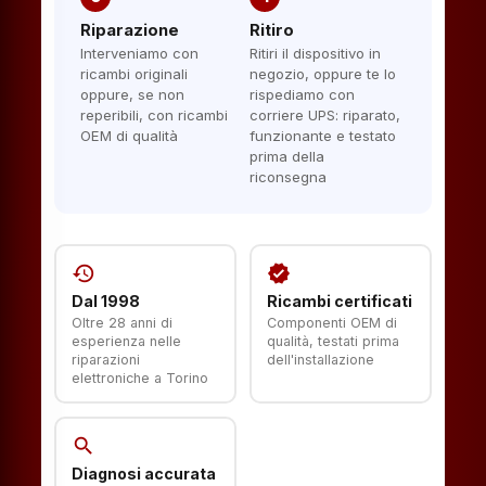
Riparazione
Ritiro
Interveniamo con
Ritiri il dispositivo in
ricambi originali
negozio, oppure te lo
oppure, se non
rispediamo con
reperibili, con ricambi
corriere UPS: riparato,
OEM di qualità
funzionante e testato
prima della
riconsegna
history
verified
Dal 1998
Ricambi certificati
Oltre 28 anni di
Componenti OEM di
esperienza nelle
qualità, testati prima
riparazioni
dell'installazione
elettroniche a Torino
search
Diagnosi accurata