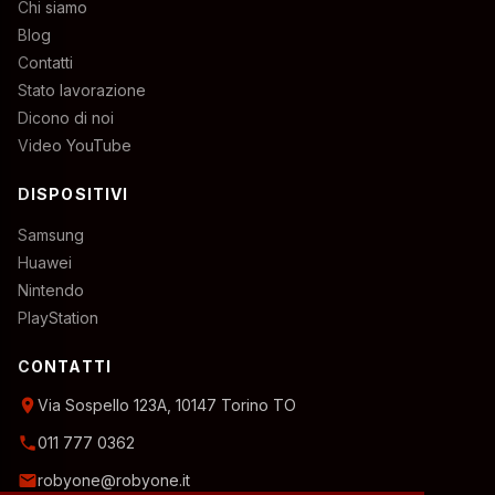
Chi siamo
Blog
Contatti
Stato lavorazione
Dicono di noi
Video YouTube
DISPOSITIVI
Samsung
Huawei
Nintendo
PlayStation
CONTATTI
location_on
Via Sospello 123A, 10147 Torino TO
phone
011 777 0362
email
robyone@robyone.it