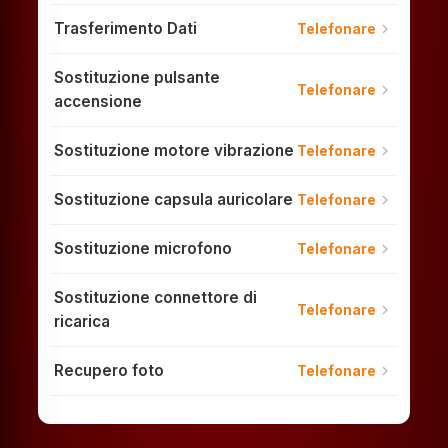
Trasferimento Dati
chevron_right
Telefonare
Sostituzione pulsante
chevron_right
Telefonare
accensione
Sostituzione motore vibrazione
chevron_right
Telefonare
Sostituzione capsula auricolare
chevron_right
Telefonare
Sostituzione microfono
chevron_right
Telefonare
Sostituzione connettore di
chevron_right
Telefonare
ricarica
Recupero foto
chevron_right
Telefonare