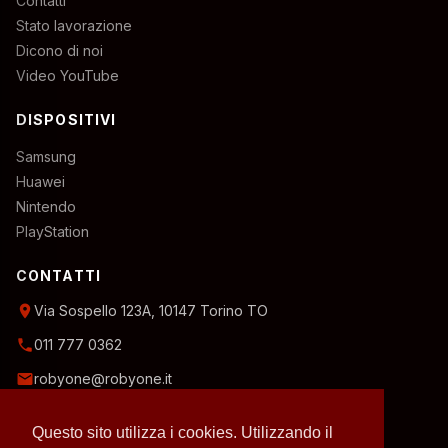
Contatti
Stato lavorazione
Dicono di noi
Video YouTube
DISPOSITIVI
Samsung
Huawei
Nintendo
PlayStation
CONTATTI
location_on
Via Sospello 123A, 10147 Torino TO
phone
011 777 0362
email
robyone@robyone.it
schedule
Orario temporaneo — Lun, Mer, Ven: 15:00–19:00
Questo sito utilizza i cookies. Utilizzando il
Mar, Gio, Sab: 10:00–12:30
Domenica: chiuso