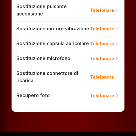
Sostituzione pulsante
chevron_right
Telefonare
accensione
Sostituzione motore vibrazione
chevron_right
Telefonare
Sostituzione capsula auricolare
chevron_right
Telefonare
Sostituzione microfono
chevron_right
Telefonare
Sostituzione connettore di
chevron_right
Telefonare
ricarica
Recupero foto
chevron_right
Telefonare