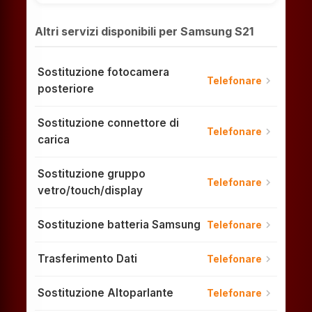
Altri servizi disponibili per Samsung S21
Sostituzione fotocamera
chevron_right
Telefonare
posteriore
Sostituzione connettore di
chevron_right
Telefonare
carica
Sostituzione gruppo
chevron_right
Telefonare
vetro/touch/display
Sostituzione batteria Samsung
chevron_right
Telefonare
Trasferimento Dati
chevron_right
Telefonare
Sostituzione Altoparlante
chevron_right
Telefonare