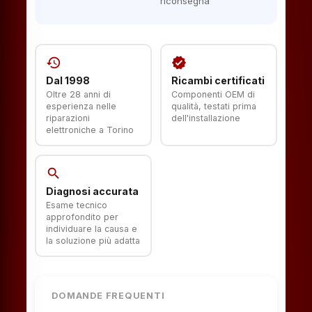
riconsegna
history
verified
Dal 1998
Ricambi certificati
Oltre 28 anni di
Componenti OEM di
esperienza nelle
qualità, testati prima
riparazioni
dell'installazione
elettroniche a Torino
search
Diagnosi accurata
Esame tecnico
approfondito per
individuare la causa e
la soluzione più adatta
DOMANDE FREQUENTI