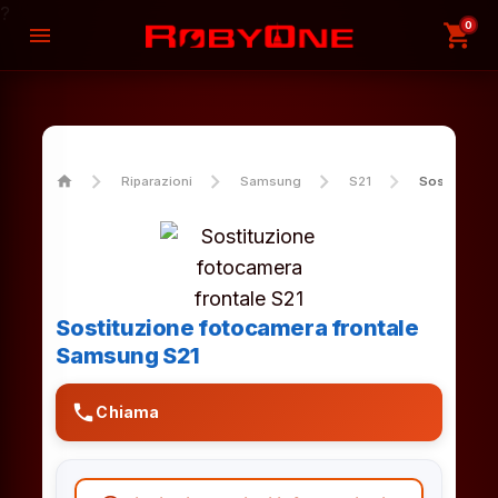
?
0
shopping_cart
menu
home
Riparazioni
Samsung
S21
Sostituzion
Sostituzione fotocamera frontale
Samsung S21
phone
Chiama