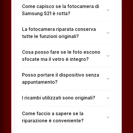
Come capisco se la fotocamera di
expand_more
Samsung S21 è rotta?
La fotocamera riparata conserva
expand_more
tutte le funzioni originali?
Cosa posso fare se le foto escono
expand_more
sfocate ma il vetro è integro?
Posso portare il dispositivo senza
expand_more
appuntamento?
I ricambi utilizzati sono originali?
expand_more
Come faccio a sapere se la
expand_more
riparazione è conveniente?