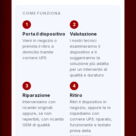
COME FUNZIONA
1
2
Porta il dispositivo
Valutazione
Vieni in negozio o
I nostri tecnici
prenota il ritiro a
esamineranno il
domicilio tramite
dispositivo e ti
corriere UPS
suggeriranno la
soluzione più adatta
per un intervento di
qualità e duraturo
3
4
Riparazione
Ritiro
Interveniamo con
Ritiri il dispositivo in
ricambi originali
negozio, oppure te lo
oppure, se non
rispediamo con
reperibili, con ricambi
corriere UPS: riparato,
OEM di qualità
funzionante e testato
prima della