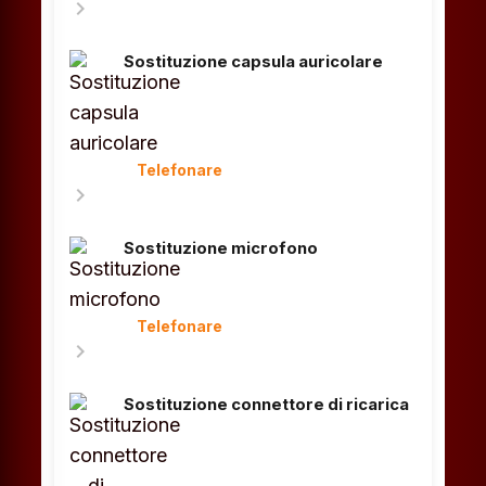
chevron_right
Sostituzione capsula auricolare
Telefonare
chevron_right
Sostituzione microfono
Telefonare
chevron_right
Sostituzione connettore di ricarica