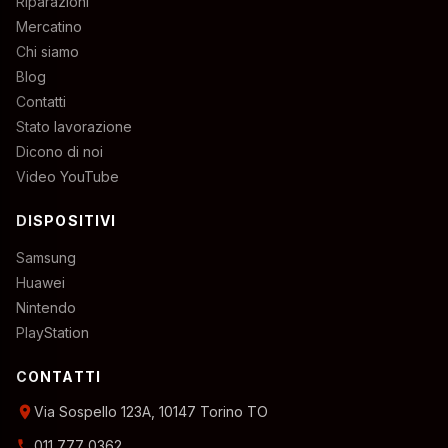
Riparazioni
Mercatino
Chi siamo
Blog
Contatti
Stato lavorazione
Dicono di noi
Video YouTube
DISPOSITIVI
Samsung
Huawei
Nintendo
PlayStation
CONTATTI
location_on
Via Sospello 123A, 10147 Torino TO
phone
011 777 0362