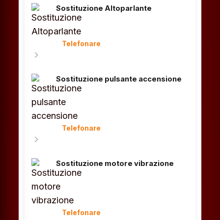
Sostituzione Altoparlante
Telefonare
chevron_right
Sostituzione pulsante accensione
Telefonare
chevron_right
Sostituzione motore vibrazione
Telefonare