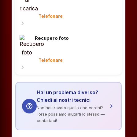
Telefonare
chevron_right
Recupero foto
Telefonare
chevron_right
Hai un problema diverso?
Chiedi ai nostri tecnici
help_outline
chevron_right
Non hai trovato quello che cerchi?
Forse possiamo aiutarti lo stesso —
contattaci!