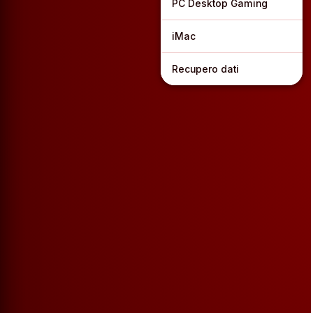
PC Desktop Gaming
iMac
Recupero dati