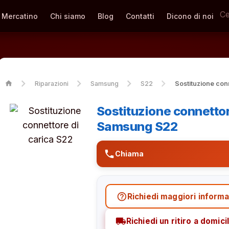
Mercatino
Chi siamo
Blog
Contatti
Dicono di noi
home
Riparazioni
Samsung
S22
Sostituzione conn
Sostituzione connettor
Samsung S22
phone
Chiama
help_outline
Richiedi maggiori informa
local_shipping
Richiedi un ritiro a domicil