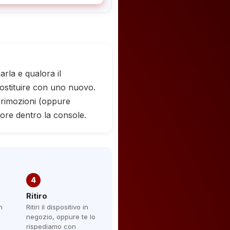
rla e qualora il
sostituire con uno nuovo.
e rimozioni (oppure
tore dentro la console.
4
Ritiro
n
Ritiri il dispositivo in
negozio, oppure te lo
rispediamo con