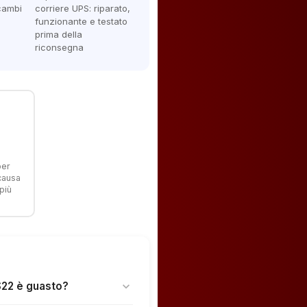
icambi
corriere UPS: riparato,
funzionante e testato
prima della
riconsegna
per
 causa
più
S22 è guasto?
expand_more