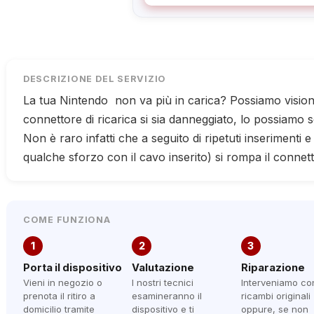
DESCRIZIONE DEL SERVIZIO
La tua Nintendo non va più in carica? Possiamo visiona
connettore di ricarica si sia danneggiato, lo possiamo 
Non è raro infatti che a seguito di ripetuti inserimenti 
qualche sforzo con il cavo inserito) si rompa il connet
COME FUNZIONA
1
2
3
Porta il dispositivo
Valutazione
Riparazione
Vieni in negozio o
I nostri tecnici
Interveniamo co
prenota il ritiro a
esamineranno il
ricambi originali
domicilio tramite
dispositivo e ti
oppure, se non