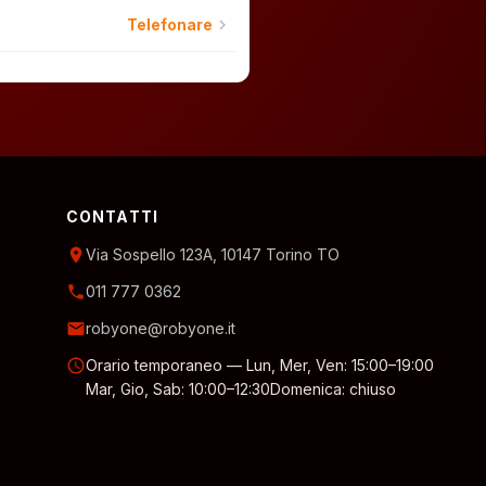
chevron_right
Telefonare
CONTATTI
location_on
Via Sospello 123A, 10147 Torino TO
phone
011 777 0362
email
robyone@robyone.it
schedule
Orario temporaneo — Lun, Mer, Ven: 15:00–19:00
Mar, Gio, Sab: 10:00–12:30
Domenica: chiuso