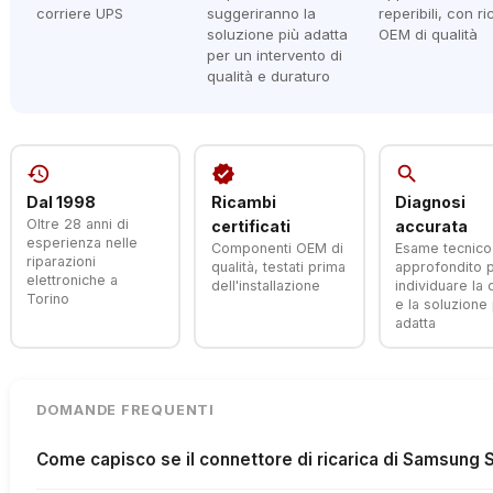
corriere UPS
suggeriranno la
reperibili, con r
soluzione più adatta
OEM di qualità
per un intervento di
qualità e duraturo
history
verified
search
Dal 1998
Ricambi
Diagnosi
Oltre 28 anni di
certificati
accurata
esperienza nelle
Componenti OEM di
Esame tecnico
riparazioni
qualità, testati prima
approfondito 
elettroniche a
dell'installazione
individuare la
Torino
e la soluzione 
adatta
DOMANDE FREQUENTI
Come capisco se il connettore di ricarica di Samsung 