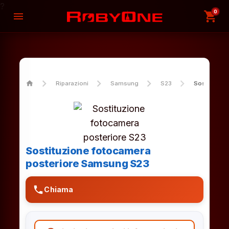
?
0
shopping_cart
menu
home
Riparazioni
Samsung
S23
Sostituzion
Sostituzione fotocamera
posteriore Samsung S23
phone
Chiama