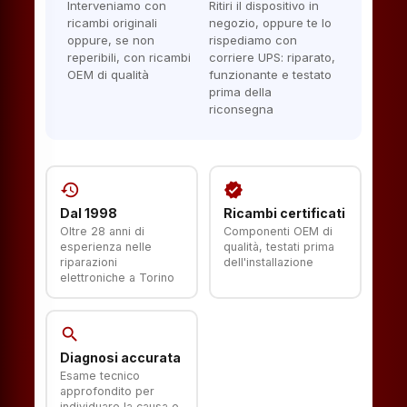
Interveniamo con
Ritiri il dispositivo in
ricambi originali
negozio, oppure te lo
oppure, se non
rispediamo con
reperibili, con ricambi
corriere UPS: riparato,
OEM di qualità
funzionante e testato
prima della
riconsegna
history
verified
Dal 1998
Ricambi certificati
Oltre 28 anni di
Componenti OEM di
esperienza nelle
qualità, testati prima
riparazioni
dell'installazione
elettroniche a Torino
search
Diagnosi accurata
Esame tecnico
approfondito per
individuare la causa e