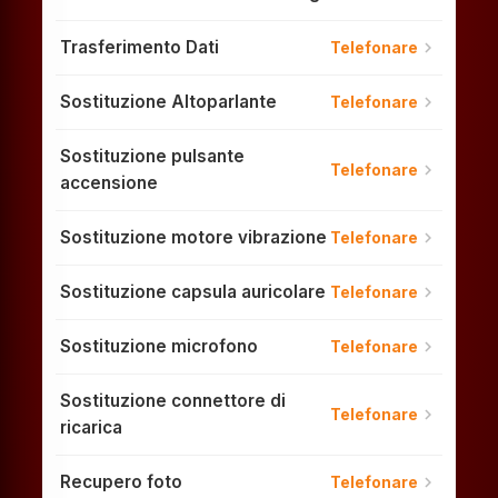
Trasferimento Dati
chevron_right
Telefonare
Sostituzione Altoparlante
chevron_right
Telefonare
Sostituzione pulsante
chevron_right
Telefonare
accensione
Sostituzione motore vibrazione
chevron_right
Telefonare
Sostituzione capsula auricolare
chevron_right
Telefonare
Sostituzione microfono
chevron_right
Telefonare
Sostituzione connettore di
chevron_right
Telefonare
ricarica
Recupero foto
chevron_right
Telefonare