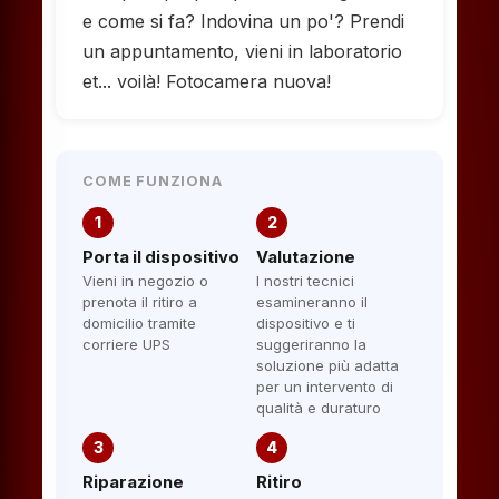
e come si fa? Indovina un po'? Prendi
un appuntamento, vieni in laboratorio
et... voilà! Fotocamera nuova!
COME FUNZIONA
1
2
Porta il dispositivo
Valutazione
Vieni in negozio o
I nostri tecnici
prenota il ritiro a
esamineranno il
domicilio tramite
dispositivo e ti
corriere UPS
suggeriranno la
soluzione più adatta
per un intervento di
qualità e duraturo
3
4
Riparazione
Ritiro