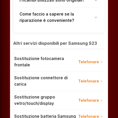
I ricambi utilizzati sono originali?
expand_more
Come faccio a sapere se la
expand_more
riparazione è conveniente?
Altri servizi disponibili per Samsung S23
Sostituzione fotocamera
chevron_right
Telefonare
frontale
Sostituzione connettore di
chevron_right
Telefonare
carica
Sostituzione gruppo
chevron_right
Telefonare
vetro/touch/display
Sostituzione batteria Samsung
chevron_right
Telefonare