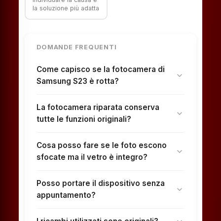
la soluzione più adatta
DOMANDE FREQUENTI
Come capisco se la fotocamera di
expand_more
Samsung S23 è rotta?
La fotocamera riparata conserva
expand_more
tutte le funzioni originali?
Cosa posso fare se le foto escono
expand_more
sfocate ma il vetro è integro?
Posso portare il dispositivo senza
expand_more
appuntamento?