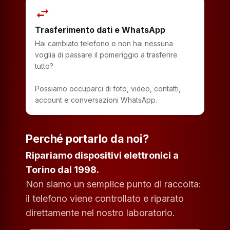
swap_horiz
Trasferimento dati e WhatsApp
Hai cambiato telefono e non hai nessuna
voglia di passare il pomeriggio a trasferire
tutto?
Possiamo occuparci di foto, video, contatti,
account e conversazioni WhatsApp.
Perché portarlo da noi?
Ripariamo dispositivi elettronici a
Torino dal 1998.
Non siamo un semplice punto di raccolta:
il telefono viene controllato e riparato
direttamente nel nostro laboratorio.