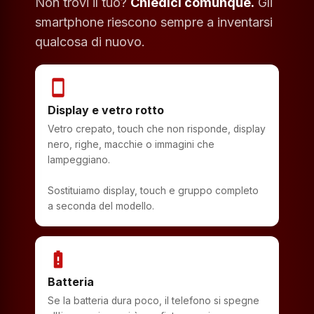
Non trovi il tuo?
Chiedici comunque.
Gli
smartphone riescono sempre a inventarsi
qualcosa di nuovo.
smartphone
Display e vetro rotto
Vetro crepato, touch che non risponde, display
nero, righe, macchie o immagini che
lampeggiano.
Sostituiamo display, touch e gruppo completo
a seconda del modello.
battery_alert
Batteria
Se la batteria dura poco, il telefono si spegne