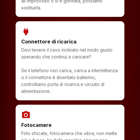
all'improvviso o si è gonfiata, possiamo
sostituirla.
power
Connettore di ricarica
Devi tenere il cavo inclinato nel modo giusto
sperando che continui a caricare?
Se il telefono non carica, carica a intermittenza
o il connettore è diventato ballerino,
controlliamo porta di ricarica e circuito di
alimentazione.
photo_camera
Fotocamere
Foto sfocate, fotocamera che vibra, non mette