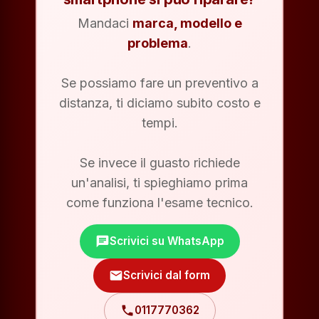
Mandaci
marca, modello e
problema
.
Se possiamo fare un preventivo a
distanza, ti diciamo subito costo e
tempi.
Se invece il guasto richiede
un'analisi, ti spieghiamo prima
come funziona l'esame tecnico.
chat
Scrivici su WhatsApp
mail
Scrivici dal form
phone
0117770362