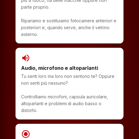
più a fuoco, ha delle macchie oppure non
parte proprio.
Ripariamo e sostituiamo fotocamere anteriori e
posteriori e, quando serve, anche il vetrino
esterno.
volume_up
Audio, microfono e altoparlanti
Tu senti loro ma loro non sentono te? Oppure
non senti più nessuno?
Controlliamo microfoni, capsula auricolare,
altoparlanti e problemi di audio basso o
distorto.
radio_button_checked