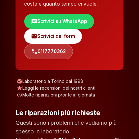
costa e quanto tempo ci vuole.
chat
Scrivici su WhatsApp
mail
Scrivici dal form
phone
0117770362
verified
Laboratorio a Torino dal 1998
star
Leggi le recensioni dei nostri clienti
schedule
Molte riparazioni pronte in giornata
Le riparazioni più richieste
Questi sono i problemi che vediamo più
spesso in laboratorio.