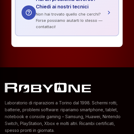
Chiedi ai nostri tecnici
help_outline
chevron_right
Non hai trovato quello che cerchi?
Forse possiamo aiutarti lo stesso —
contattaci!
Laboratorio di riparazioni a Torino dal 1998. Schermi rotti,
batterie, problemi software: ripariamo smartphone, tablet,
notebook e console gaming – Samsung, Huawei, Nintendo
Switch, PlayStation, Xbox e molti altri. Ricambi certificati,
spesso pronti in giornata.