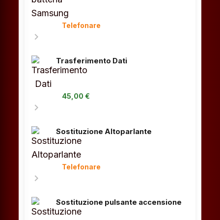
Telefonare
chevron_right
Trasferimento Dati
45,00 €
chevron_right
Sostituzione Altoparlante
Telefonare
chevron_right
Sostituzione pulsante accensione