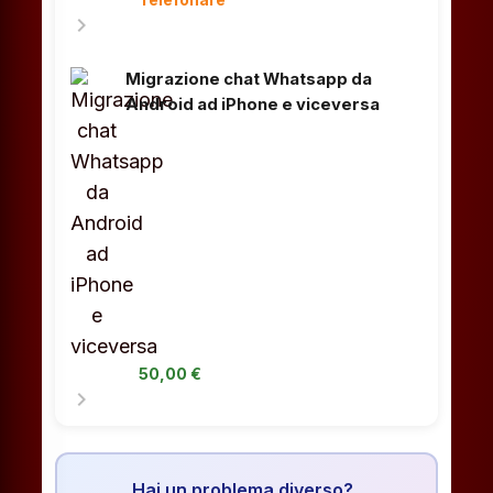
chevron_right
Migrazione chat Whatsapp da
Android ad iPhone e viceversa
50,00 €
chevron_right
Hai un problema diverso?