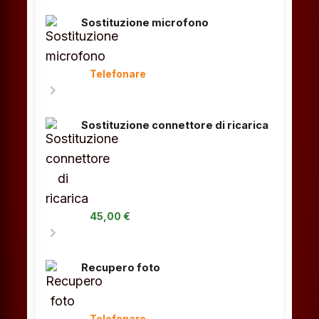
Sostituzione microfono
Telefonare
chevron_right
Sostituzione connettore di ricarica
45,00 €
chevron_right
Recupero foto
Telefonare