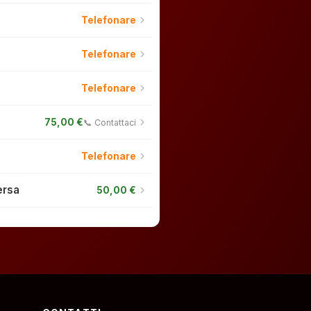
chevron_right
Telefonare
chevron_right
Telefonare
chevron_right
Telefonare
chevron_right
75,00 €
📞 Contattaci
chevron_right
Telefonare
ersa
chevron_right
50,00 €