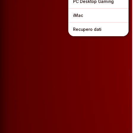
PC Desktop Gaming
iMac
Recupero dati