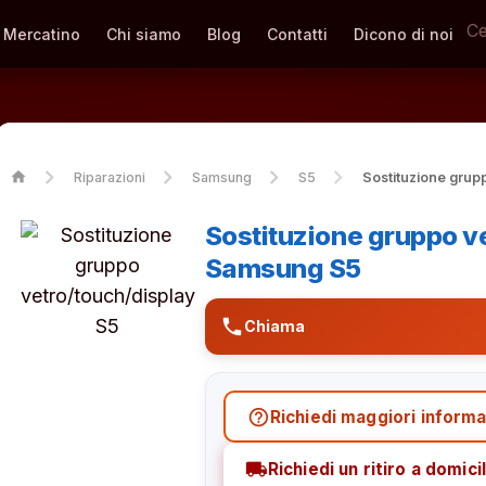
Mercatino
Chi siamo
Blog
Contatti
Dicono di noi
home
Riparazioni
Samsung
S5
Sostituzione grup
Sostituzione gruppo v
Samsung S5
phone
Chiama
help_outline
Richiedi maggiori informa
local_shipping
Richiedi un ritiro a domicil