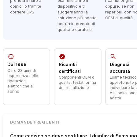
prenota il ritiro a
esamineranno il
ricambi originali
domicilio tramite
dispositivo e ti
oppure, se non
corriere UPS
suggeriranno la
reperibili, con r
soluzione più adatta
OEM di qualità
per un intervento di
qualità e duraturo
history
verified
search
Dal 1998
Ricambi
Diagnosi
Oltre 28 anni di
certificati
accurata
esperienza nelle
Componenti OEM di
Esame tecnico
riparazioni
qualità, testati prima
approfondito 
elettroniche a
dell'installazione
individuare la
Torino
e la soluzione 
adatta
DOMANDE FREQUENTI
Come capisco se devo sostituire il display di Samsun