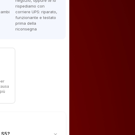
negozio, oppure te lo
rispediamo con
icambi
corriere UPS: riparato,
funzionante e testato
prima della
riconsegna
per
 causa
più
g S5?
expand_more