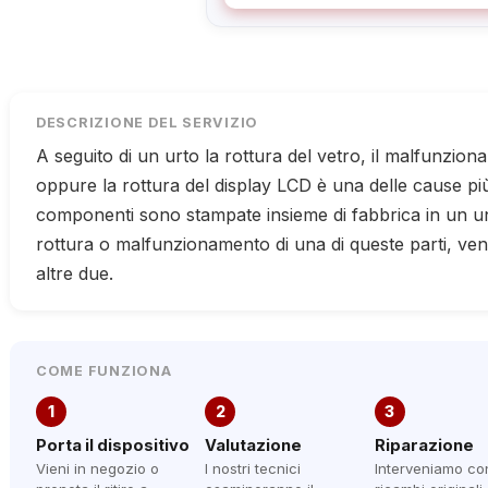
DESCRIZIONE DEL SERVIZIO
A seguito di un urto la rottura del vetro, il malfunzio
oppure la rottura del display LCD è una delle cause più
componenti sono stampate insieme di fabbrica in un un
rottura o malfunzionamento di una di queste parti, v
altre due.
COME FUNZIONA
1
2
3
Porta il dispositivo
Valutazione
Riparazione
Vieni in negozio o
I nostri tecnici
Interveniamo co