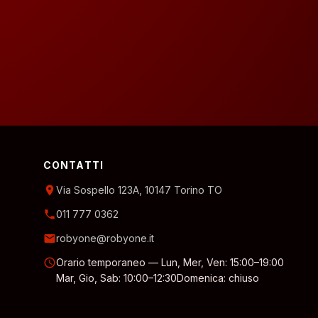
CONTATTI
location_on
Via Sospello 123A, 10147 Torino TO
phone
011 777 0362
email
robyone@robyone.it
schedule
Orario temporaneo — Lun, Mer, Ven: 15:00–19:00
Mar, Gio, Sab: 10:00–12:30
Domenica: chiuso