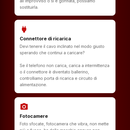
all'improvviso o si è gonfiata, possiamo
sostituirla.
power
Connettore di ricarica
Devi tenere il cavo inclinato nel modo giusto
sperando che continui a caricare?
Se il telefono non carica, carica a intermittenza
o il connettore è diventato ballerino,
controlliamo porta di ricarica e circuito di
alimentazione.
photo_camera
Fotocamere
Foto sfocate, fotocamera che vibra, non mette