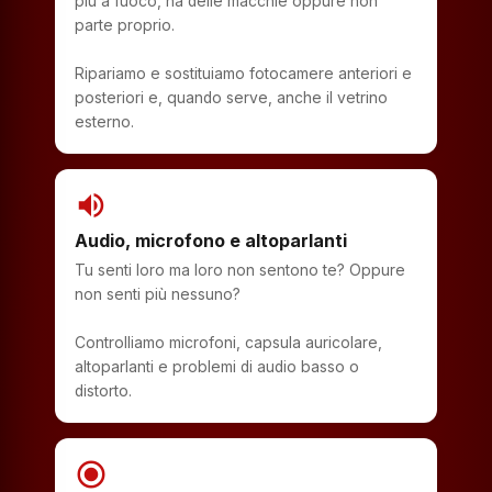
più a fuoco, ha delle macchie oppure non
parte proprio.
Ripariamo e sostituiamo fotocamere anteriori e
posteriori e, quando serve, anche il vetrino
esterno.
volume_up
Audio, microfono e altoparlanti
Tu senti loro ma loro non sentono te? Oppure
non senti più nessuno?
Controlliamo microfoni, capsula auricolare,
altoparlanti e problemi di audio basso o
distorto.
radio_button_checked