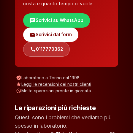
costa e quanto tempo ci vuole.
chat
Scrivici su WhatsApp
mail
Scrivici dal form
phone
0117770362
verified
Laboratorio a Torino dal 1998
star
Leggi le recensioni dei nostri clienti
schedule
Molte riparazioni pronte in giornata
Le riparazioni più richieste
Questi sono i problemi che vediamo più
spesso in laboratorio.