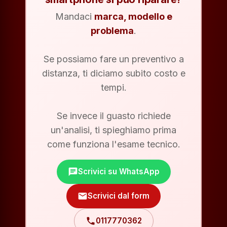
Mandaci
marca, modello e
problema
.
Se possiamo fare un preventivo a
distanza, ti diciamo subito costo e
tempi.
Se invece il guasto richiede
un'analisi, ti spieghiamo prima
come funziona l'esame tecnico.
chat
Scrivici su WhatsApp
mail
Scrivici dal form
phone
0117770362