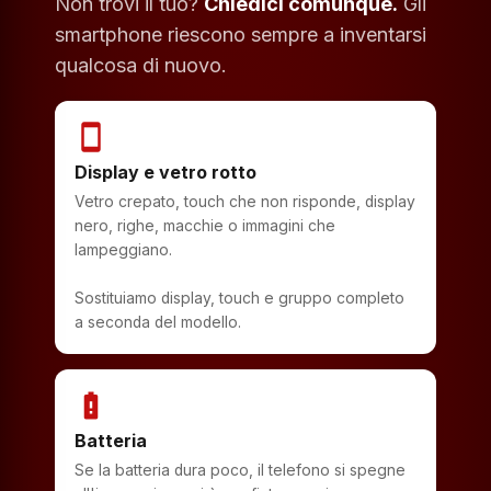
Non trovi il tuo?
Chiedici comunque.
Gli
smartphone riescono sempre a inventarsi
qualcosa di nuovo.
smartphone
Display e vetro rotto
Vetro crepato, touch che non risponde, display
nero, righe, macchie o immagini che
lampeggiano.
Sostituiamo display, touch e gruppo completo
a seconda del modello.
battery_alert
Batteria
Se la batteria dura poco, il telefono si spegne