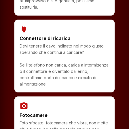
all'improvviso o si è gonfiata, possiamo
sostituirla.
power
Connettore di ricarica
Devi tenere il cavo inclinato nel modo giusto
sperando che continui a caricare?
Se il telefono non carica, carica a intermittenza
o il connettore è diventato ballerino,
controlliamo porta di ricarica e circuito di
alimentazione.
photo_camera
Fotocamere
Foto sfocate, fotocamera che vibra, non mette