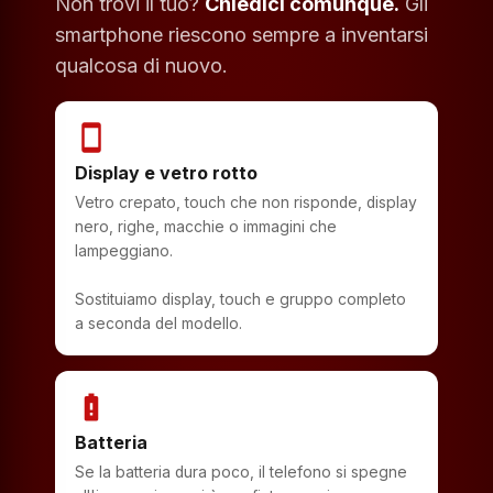
Non trovi il tuo?
Chiedici comunque.
Gli
smartphone riescono sempre a inventarsi
qualcosa di nuovo.
smartphone
Display e vetro rotto
Vetro crepato, touch che non risponde, display
nero, righe, macchie o immagini che
lampeggiano.
Sostituiamo display, touch e gruppo completo
a seconda del modello.
battery_alert
Batteria
Se la batteria dura poco, il telefono si spegne