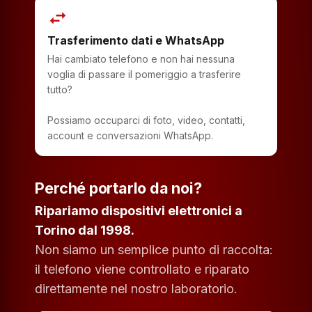
swap_horiz
Trasferimento dati e WhatsApp
Hai cambiato telefono e non hai nessuna
voglia di passare il pomeriggio a trasferire
tutto?
Possiamo occuparci di foto, video, contatti,
account e conversazioni WhatsApp.
Perché portarlo da noi?
Ripariamo dispositivi elettronici a
Torino dal 1998.
Non siamo un semplice punto di raccolta:
il telefono viene controllato e riparato
direttamente nel nostro laboratorio.