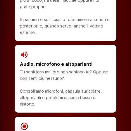
più a fuoco, ha delle macchie oppure non
parte proprio.
Ripariamo e sostituiamo fotocamere anteriori e
posteriori e, quando serve, anche il vetrino
esterno.
volume_up
Audio, microfono e altoparlanti
Tu senti loro ma loro non sentono te? Oppure
non senti più nessuno?
Controlliamo microfoni, capsula auricolare,
altoparlanti e problemi di audio basso o
distorto.
radio_button_checked