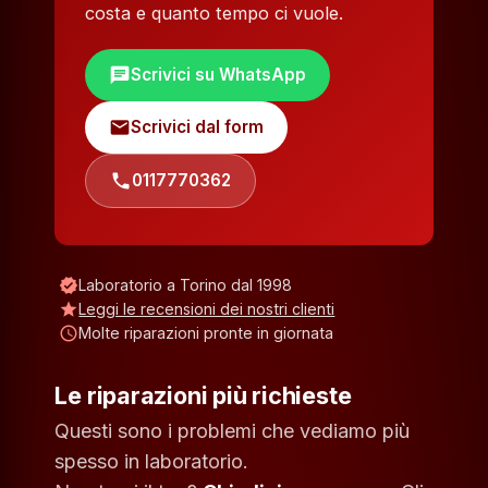
costa e quanto tempo ci vuole.
chat
Scrivici su WhatsApp
mail
Scrivici dal form
phone
0117770362
verified
Laboratorio a Torino dal 1998
star
Leggi le recensioni dei nostri clienti
schedule
Molte riparazioni pronte in giornata
Le riparazioni più richieste
Questi sono i problemi che vediamo più
spesso in laboratorio.