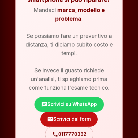
Mandaci
marca, modello e
problema
.
Se possiamo fare un preventivo a
distanza, ti diciamo subito costo e
tempi.
Se invece il guasto richiede
un'analisi, ti spieghiamo prima
come funziona l'esame tecnico.
chat
Scrivici su WhatsApp
mail
Scrivici dal form
phone
0117770362