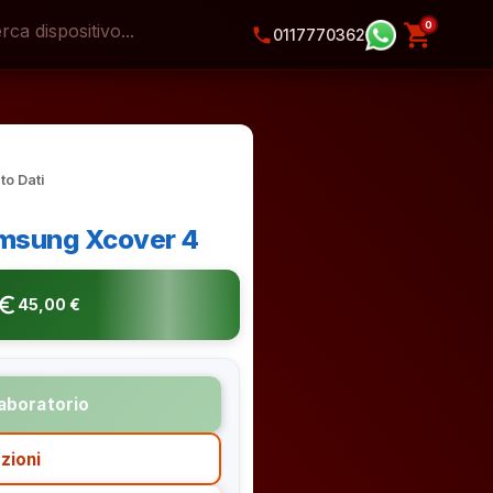
0
shopping_cart
phone
0117770362
to Dati
amsung Xcover 4
o_symbol
45,00 €
laboratorio
zioni