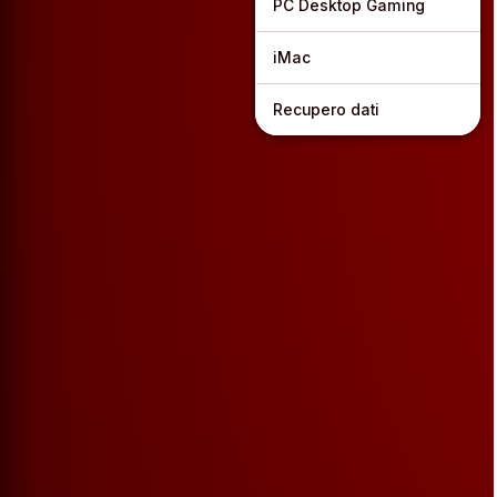
PC Desktop Gaming
iMac
Recupero dati