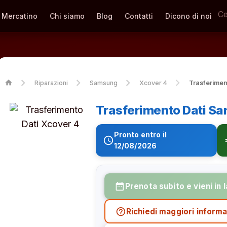
Mercatino
Chi siamo
Blog
Contatti
Dicono di noi
home
Riparazioni
Samsung
Xcover 4
Trasferimen
Trasferimento Dati S
Pronto entro il
schedule
eur
12/08/2026
date_range
Prenota subito e vieni in 
help_outline
Richiedi maggiori informa