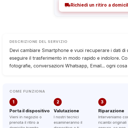
local_shipping
Richiedi un ritiro a domicil
DESCRIZIONE DEL SERVIZIO
Devi cambiare Smartphone e vuoi recuperare i dati di
eseguire il trasferimento in modo rapido e indolore. Con
fotografie, conversazioni Whatsapp, Email... ogni cosa
COME FUNZIONA
1
2
3
Porta il dispositivo
Valutazione
Riparazione
Vieni in negozio o
I nostri tecnici
Interveniamo co
prenota il ritiro a
esamineranno il
ricambi originali
domicilio tramite
dispositivo e ti
oppure, se non