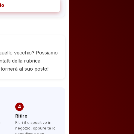
io
 quello vecchio? Possiamo
tatti della rubrica,
 tornerà al suo posto!
4
Ritiro
n
Ritiri il dispositivo in
negozio, oppure te lo
rispediamo con