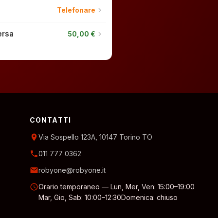
chevron_right
Telefonare
ersa
chevron_right
50,00 €
CONTATTI
location_on
Via Sospello 123A, 10147 Torino TO
phone
011 777 0362
email
robyone@robyone.it
schedule
Orario temporaneo — Lun, Mer, Ven: 15:00–19:00
Mar, Gio, Sab: 10:00–12:30
Domenica: chiuso