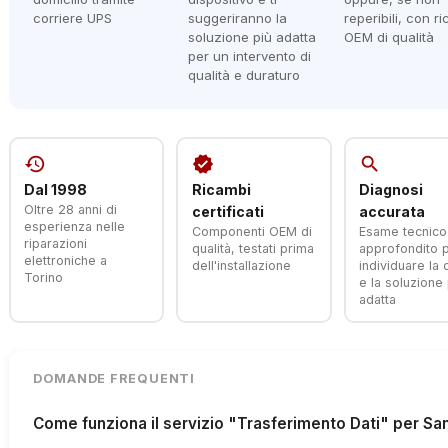
corriere UPS
suggeriranno la
reperibili, con r
soluzione più adatta
OEM di qualità
per un intervento di
qualità e duraturo
history
verified
search
Dal 1998
Ricambi
Diagnosi
Oltre 28 anni di
certificati
accurata
esperienza nelle
Componenti OEM di
Esame tecnico
riparazioni
qualità, testati prima
approfondito 
elettroniche a
dell'installazione
individuare la
Torino
e la soluzione 
adatta
DOMANDE FREQUENTI
Come funziona il servizio "Trasferimento Dati" per S