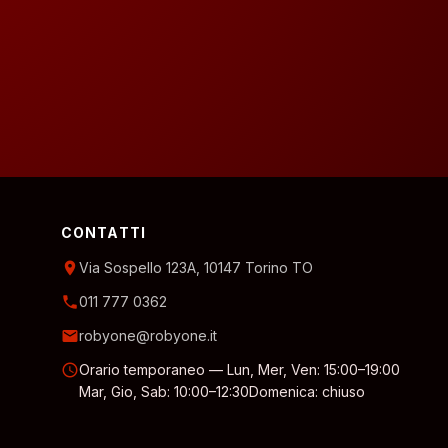
CONTATTI
location_on
Via Sospello 123A, 10147 Torino TO
phone
011 777 0362
email
robyone@robyone.it
schedule
Orario temporaneo — Lun, Mer, Ven: 15:00–19:00
Mar, Gio, Sab: 10:00–12:30
Domenica: chiuso