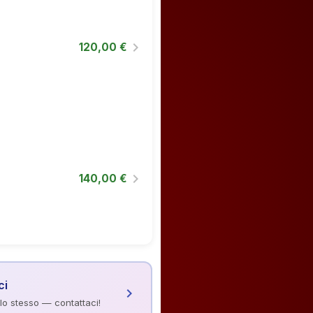
chevron_right
120,00 €
chevron_right
140,00 €
ci
chevron_right
 lo stesso — contattaci!