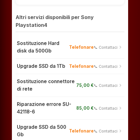
Altri servizi disponibili per Sony
Playstation4
Sostituzione Hard
chevron_right
Telefonare
📞 Contattaci
disk da 500Gb
Upgrade SSD da 1Tb
chevron_right
Telefonare
📞 Contattaci
Sostituzione connettore
chevron_right
75,00 €
📞 Contattaci
di rete
Riparazione errore SU-
chevron_right
85,00 €
📞 Contattaci
42118-6
Upgrade SSD da 500
chevron_right
Telefonare
📞 Contattaci
Gb