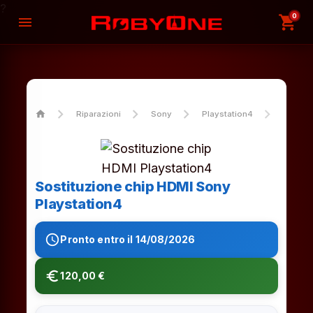
?
0
shopping_cart
menu
home
Riparazioni
Sony
Playstation4
Sostitu
Sostituzione chip HDMI Sony
Playstation4
schedule
Pronto entro il 14/08/2026
euro_symbol
120,00 €