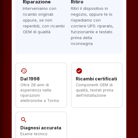
Riparazione
Ritiro
Interveniamo con
Ritiri il dispositivo in
ricambi originali
negozio, oppure te lo
oppure, se non
rispediamo con
reperibili, con ricambi
corriere UPS: riparato,
OEM di qualità
funzionante e testato
prima della
riconsegna
history
verified
Dal 1998
Ricambi certificati
Oltre 28 anni di
Componenti OEM di
esperienza nelle
qualità, testati prima
riparazioni
dell'installazione
elettroniche a Torino
search
Diagnosi accurata
Esame tecnico