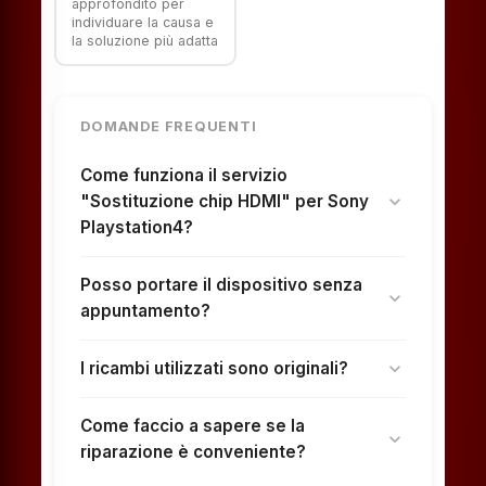
approfondito per
individuare la causa e
la soluzione più adatta
DOMANDE FREQUENTI
Come funziona il servizio
"Sostituzione chip HDMI" per Sony
expand_more
Playstation4?
Posso portare il dispositivo senza
expand_more
appuntamento?
I ricambi utilizzati sono originali?
expand_more
Come faccio a sapere se la
expand_more
riparazione è conveniente?