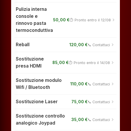
Pulizia interna
console e
chevron_right
50,00 €
⏱ Pronto entro il 12/08
rinnovo pasta
termoconduttiva
Reball
chevron_right
120,00 €
📞 Contattaci
Sostituzione
chevron_right
85,00 €
⏱ Pronto entro il 14/08
presa HDMI
Sostituzione modulo
chevron_right
110,00 €
📞 Contattaci
Wifi / Bluetooth
Sostituzione Laser
chevron_right
75,00 €
📞 Contattaci
Sostituzione controllo
chevron_right
35,00 €
📞 Contattaci
analogico Joypad