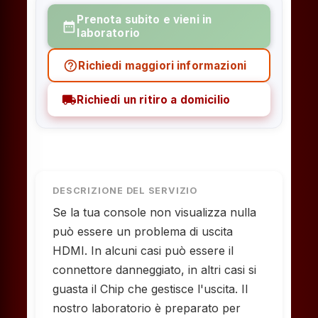
Prenota subito e vieni in
date_range
laboratorio
help_outline
Richiedi maggiori informazioni
local_shipping
Richiedi un ritiro a domicilio
DESCRIZIONE DEL SERVIZIO
Se la tua console non visualizza nulla
può essere un problema di uscita
HDMI. In alcuni casi può essere il
connettore danneggiato, in altri casi si
guasta il Chip che gestisce l'uscita. Il
nostro laboratorio è preparato per