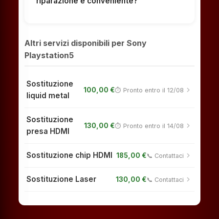
riparazione è conveniente?
Altri servizi disponibili per Sony
Playstation5
Sostituzione
chevron_right
100,00 €
⏱ Pronto entro il 12/08
liquid metal
Sostituzione
chevron_right
130,00 €
⏱ Pronto entro il 14/08
presa HDMI
Sostituzione chip HDMI
chevron_right
185,00 €
📞 Contattaci
Sostituzione Laser
chevron_right
130,00 €
📞 Contattaci