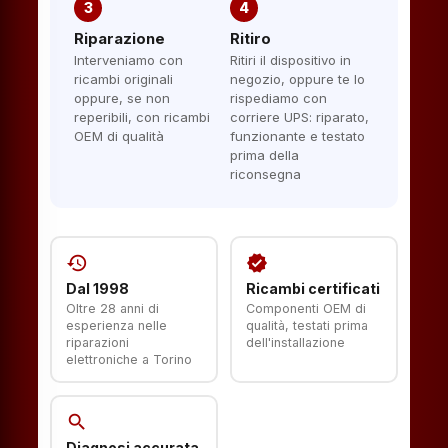
3
4
Riparazione
Ritiro
Interveniamo con
Ritiri il dispositivo in
ricambi originali
negozio, oppure te lo
oppure, se non
rispediamo con
reperibili, con ricambi
corriere UPS: riparato,
OEM di qualità
funzionante e testato
prima della
riconsegna
history
verified
Dal 1998
Ricambi certificati
Oltre 28 anni di
Componenti OEM di
esperienza nelle
qualità, testati prima
riparazioni
dell'installazione
elettroniche a Torino
search
Diagnosi accurata