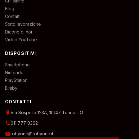
Chi siamo
Blog
Contatti
Stato lavorazione
Dicono di noi
Video YouTube
DISPOSITIVI
Smartphone
Nintendo
PlayStation
Bimby
CONTATTI
location_on
Via Sospello 123A, 10147 Torino TO
phone
011 777 0362
email
robyone@robyone.it