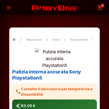
?
0
shopping_cart
menu
home
Riparazioni
Sony
Playstation5
Pulizia
Pulizia interna accurata Sony
Playstation5
Contatta il laboratorio per tempistiche e
phone
disponibilità
euro_symbol
80,00 €