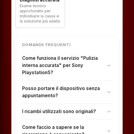
Esame tecnico
approfondito per
individuare la causa e
la soluzione più adatta
DOMANDE FREQUENTI
Come funziona il servizio "Pulizia
interna accurata" per Sony
expand_more
Playstation5?
Posso portare il dispositivo senza
expand_more
appuntamento?
I ricambi utilizzati sono originali?
expand_more
Come faccio a sapere se la
expand_more