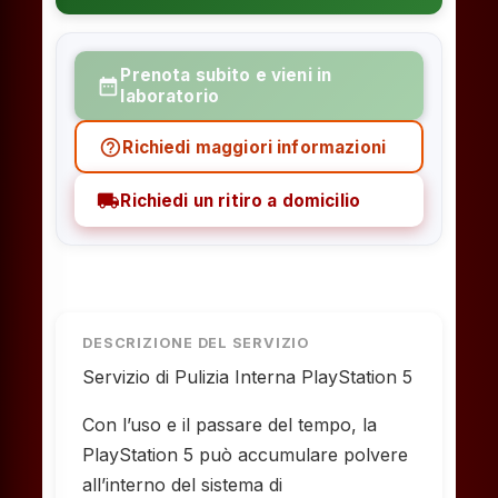
Prenota subito e vieni in
date_range
laboratorio
help_outline
Richiedi maggiori informazioni
local_shipping
Richiedi un ritiro a domicilio
DESCRIZIONE DEL SERVIZIO
Servizio di Pulizia Interna PlayStation 5
Con l’uso e il passare del tempo, la
PlayStation 5 può accumulare polvere
all’interno del sistema di