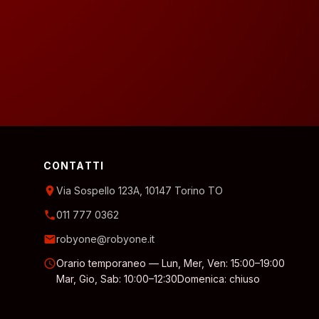
CONTATTI
location_on
Via Sospello 123A, 10147 Torino TO
phone
011 777 0362
email
robyone@robyone.it
schedule
Orario temporaneo — Lun, Mer, Ven: 15:00–19:00
Mar, Gio, Sab: 10:00–12:30
Domenica: chiuso